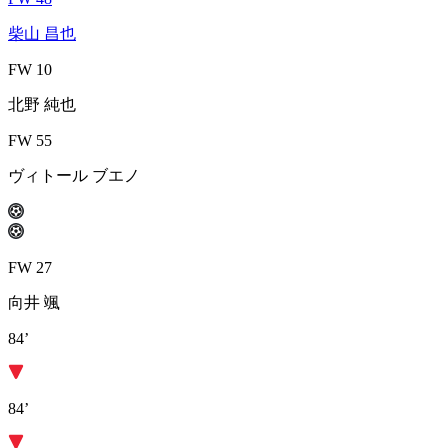
柴山 昌也
FW 10
北野 純也
FW 55
ヴィトール ブエノ
FW 27
向井 颯
84’
84’