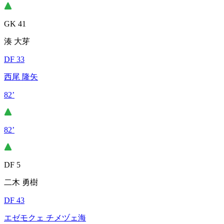
GK 41
湊 大芽
DF 33
西尾 隆矢
82’
82’
DF 5
二木 勇樹
DF 43
エゼモクェ チメヅェ海