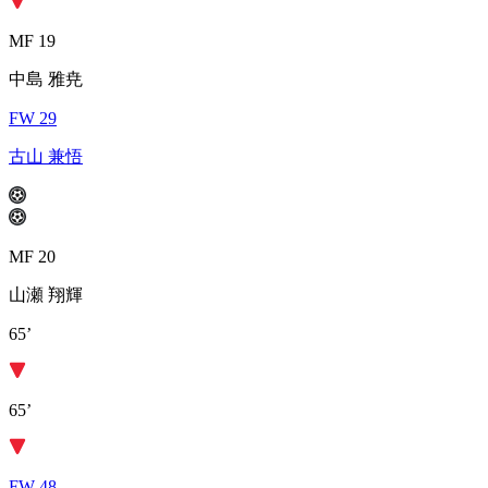
MF 19
中島 雅尭
FW 29
古山 兼悟
MF 20
山瀬 翔輝
65’
65’
FW 48