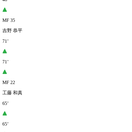
MF 35
吉野 恭平
71’
71’
MF 22
工藤 和真
65’
65’