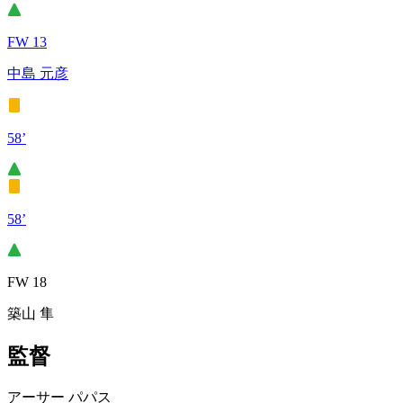
FW 13
中島 元彦
58’
58’
FW 18
築山 隼
監督
アーサー パパス