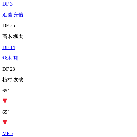
DF 3
進藤 亮佑
DF 25
髙木 颯太
DF 14
舩木 翔
DF 28
植村 友哉
65’
65’
MF 5