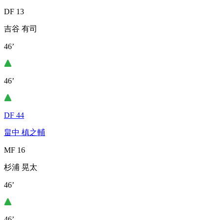
DF 13
吉谷 有司
46’
46’
DF 44
畠中 槙之輔
MF 16
杉浦 晃太
46’
46’