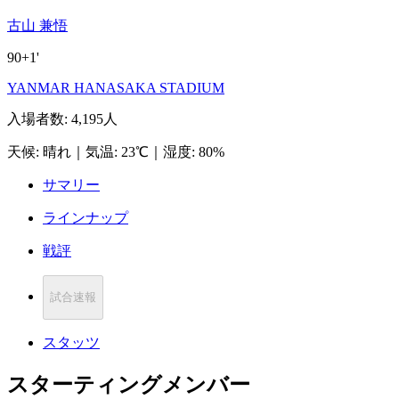
古山 兼悟
90+1'
YANMAR HANASAKA STADIUM
入場者数
:
4,195人
天候
:
晴れ
｜
気温
:
23℃
｜
湿度
:
80%
サマリー
ラインナップ
戦評
試合速報
スタッツ
スターティングメンバー