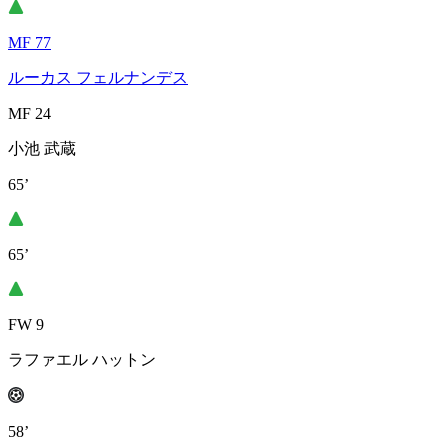
MF 77
ルーカス フェルナンデス
MF 24
小池 武蔵
65’
65’
FW 9
ラファエル ハットン
58’