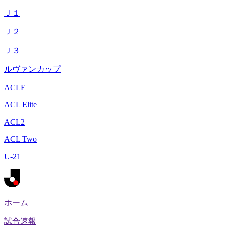
Ｊ１
Ｊ２
Ｊ３
ルヴァンカップ
ACLE
ACL Elite
ACL2
ACL Two
U-21
ホーム
試合速報