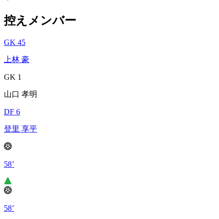
控えメンバー
GK 45
上林 豪
GK 1
山口 孝明
DF 6
登里 享平
58’
58’