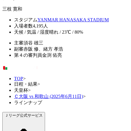
三枝 寛和
スタジアム
YANMAR HANASAKA STADIUM
入場者数
4,195人
天候 / 気温 / 湿度
晴れ / 23℃ / 80%
主審
須谷 雄三
副審
赤阪 修、緒方 孝浩
第４の審判員
金渕 佑亮
TOP
>
日程・結果
>
天皇杯
>
Ｃ大阪 vs 和歌山 (2025年6月11日)
>
ラインナップ
Ｊリーグ公式サービス