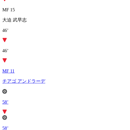
MF 15
大迫 武早志
46’
46’
MF 11
チアゴ アンドラーデ
58’
58’