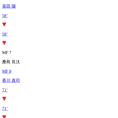
喜田 陽
58’
58’
MF 7
桑島 良汰
MF 8
香川 真司
71’
71’