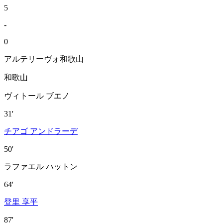
5
-
0
アルテリーヴォ和歌山
和歌山
ヴィトール ブエノ
31'
チアゴ アンドラーデ
50'
ラファエル ハットン
64'
登里 享平
87'