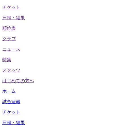
チケット
日程・結果
順位表
クラブ
ニュース
特集
スタッツ
はじめての方へ
ホーム
試合速報
チケット
日程・結果