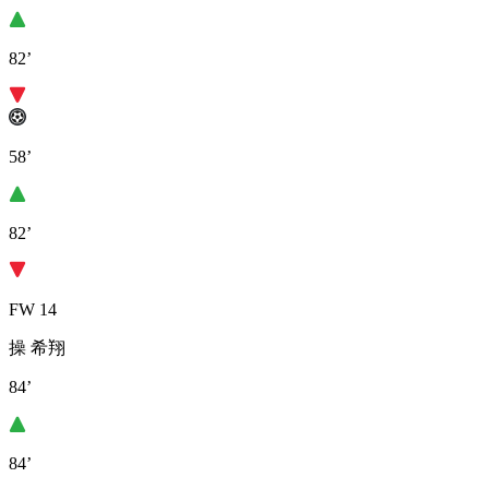
82’
58’
82’
FW 14
操 希翔
84’
84’