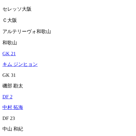
セレッソ大阪
Ｃ大阪
アルテリーヴォ和歌山
和歌山
GK 21
キム ジンヒョン
GK 31
磯部 勘太
DF 2
中村 拓海
DF 23
中山 和紀