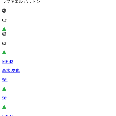
ラファエル ハットン
62’
62’
MF 42
高木 友也
58’
58’