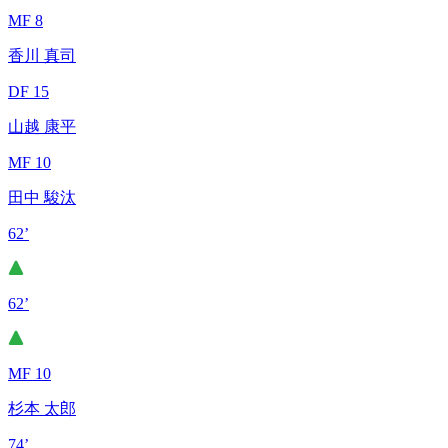
MF 8
香川 真司
DF 15
山越 康平
MF 10
田中 駿汰
62’
62’
MF 10
杉本 太郎
74’