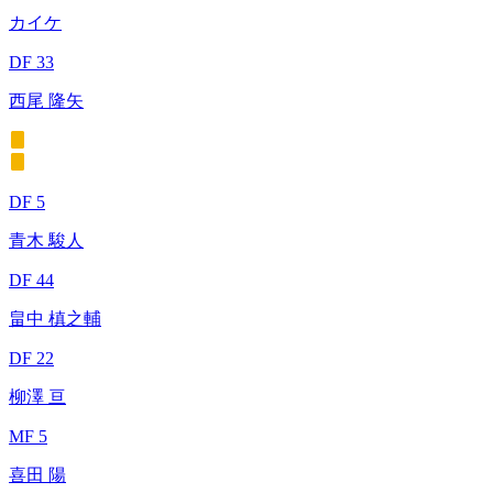
カイケ
DF 33
西尾 隆矢
DF 5
青木 駿人
DF 44
畠中 槙之輔
DF 22
柳澤 亘
MF 5
喜田 陽