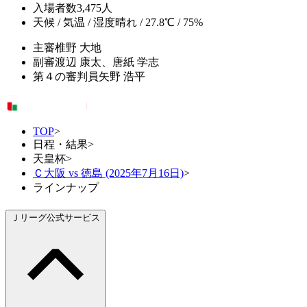
入場者数
3,475人
天候 / 気温 / 湿度
晴れ / 27.8℃ / 75%
主審
椎野 大地
副審
渡辺 康太、唐紙 学志
第４の審判員
矢野 浩平
TOP
>
日程・結果
>
天皇杯
>
Ｃ大阪 vs 徳島 (2025年7月16日)
>
ラインナップ
Ｊリーグ公式サービス