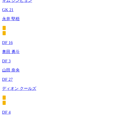
キム ジンヒョン
GK 21
永井 堅梧
DF 16
奥田 勇斗
DF 3
山田 奈央
DF 27
ディオン クールズ
DF 4