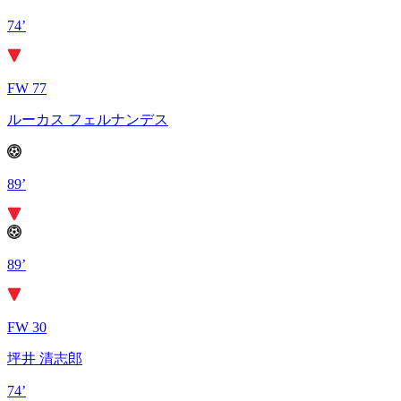
74’
FW 77
ルーカス フェルナンデス
89’
89’
FW 30
坪井 清志郎
74’