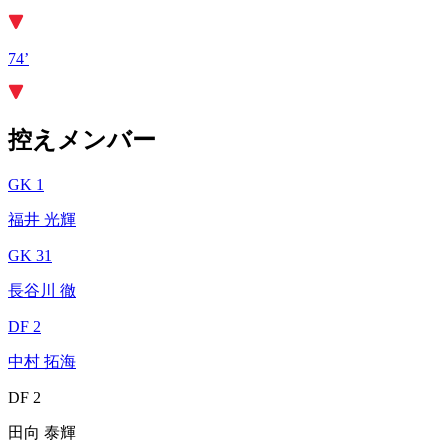
74’
控えメンバー
GK 1
福井 光輝
GK 31
長谷川 徹
DF 2
中村 拓海
DF 2
田向 泰輝