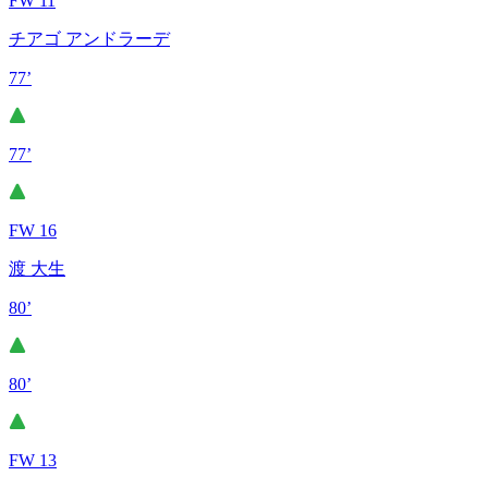
FW 11
チアゴ アンドラーデ
77’
77’
FW 16
渡 大生
80’
80’
FW 13