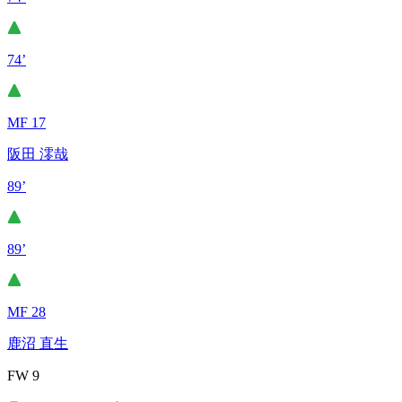
74’
MF 17
阪田 澪哉
89’
89’
MF 28
鹿沼 直生
FW 9