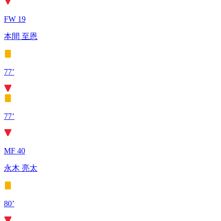
FW 19
本間 至恩
77’
77’
MF 40
永木 亮太
80’