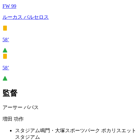
FW 99
ルーカス バルセロス
58’
58’
監督
アーサー パパス
増田 功作
スタジアム
鳴門・大塚スポーツパーク ポカリスエット
スタジアム