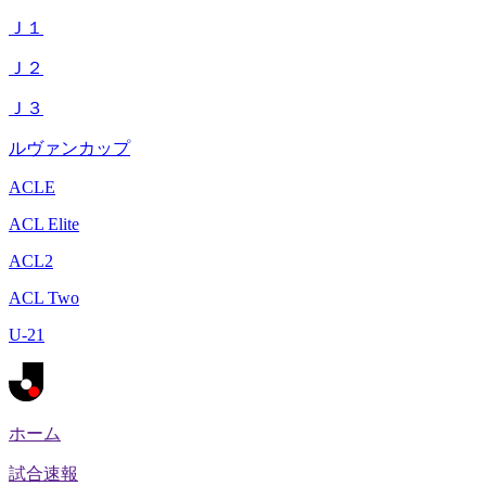
Ｊ１
Ｊ２
Ｊ３
ルヴァンカップ
ACLE
ACL Elite
ACL2
ACL Two
U-21
ホーム
試合速報