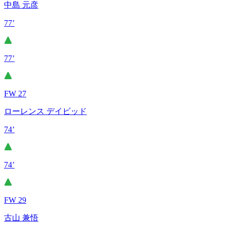
中島 元彦
77’
77’
FW 27
ローレンス デイビッド
74’
74’
FW 29
古山 兼悟