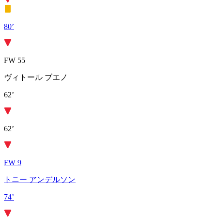
80’
FW 55
ヴィトール ブエノ
62’
62’
FW 9
トニー アンデルソン
74’