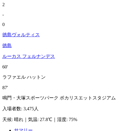
2
-
0
徳島ヴォルティス
徳島
ルーカス フェルナンデス
60'
ラファエル ハットン
87'
鳴門・大塚スポーツパーク ポカリスエットスタジアム
入場者数
:
3,475人
天候
:
晴れ
｜
気温
:
27.8℃
｜
湿度
:
75%
サマリー