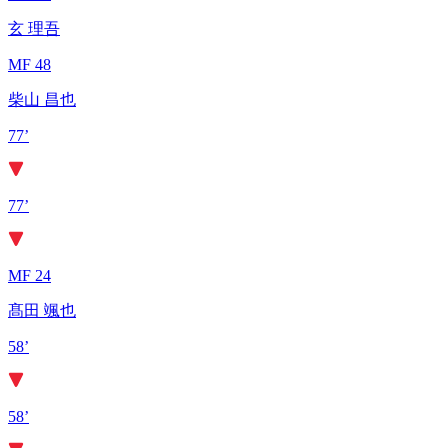
玄 理吾
MF 48
柴山 昌也
77’
77’
MF 24
髙田 颯也
58’
58’