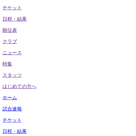
チケット
日程・結果
順位表
クラブ
ニュース
特集
スタッツ
はじめての方へ
ホーム
試合速報
チケット
日程・結果