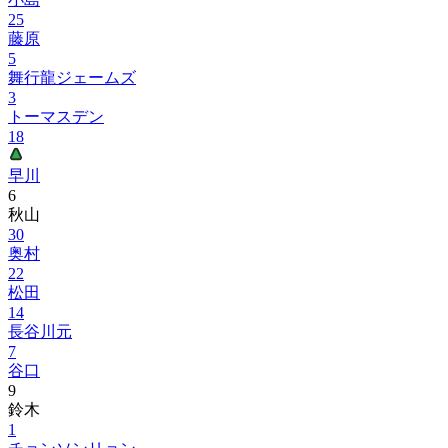
25
藤原
5
舞行龍ジェームズ
3
トーマスデン
18
早川
6
秋山
30
奥村
22
松田
14
長谷川元
7
谷口
9
鈴木
1