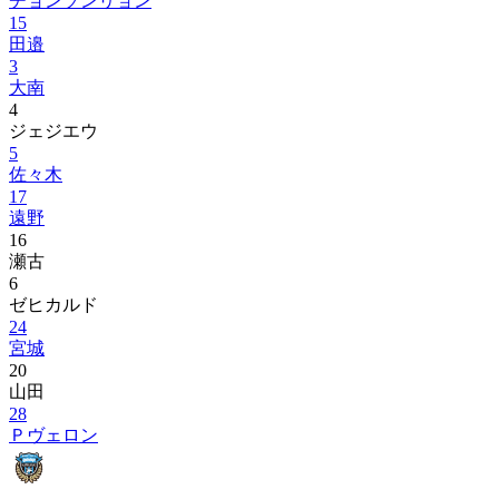
チョンソンリョン
15
田邉
3
大南
4
ジェジエウ
5
佐々木
17
遠野
16
瀬古
6
ゼヒカルド
24
宮城
20
山田
28
Ｐヴェロン