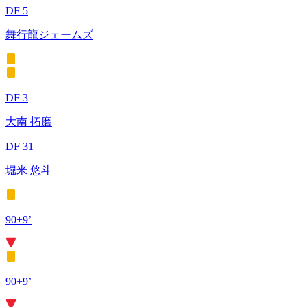
DF 5
舞行龍ジェームズ
DF 3
大南 拓磨
DF 31
堀米 悠斗
90+9’
90+9’