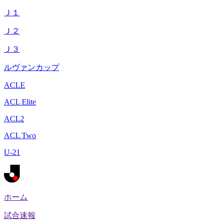
Ｊ１
Ｊ２
Ｊ３
ルヴァンカップ
ACLE
ACL Elite
ACL2
ACL Two
U-21
ホーム
試合速報