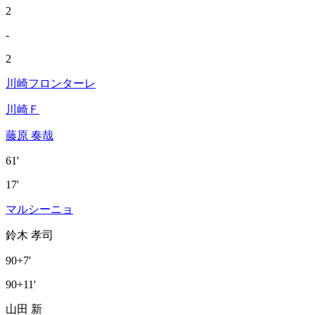
2
-
2
川崎フロンターレ
川崎Ｆ
藤原 奏哉
61'
17'
マルシーニョ
鈴木 孝司
90+7'
90+11'
山田 新