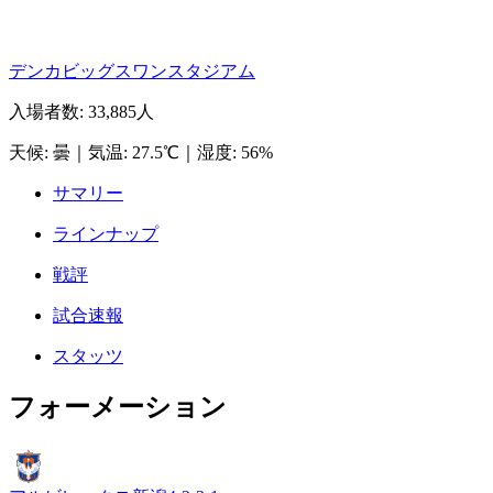
デンカビッグスワンスタジアム
入場者数
:
33,885人
天候
:
曇
｜
気温
:
27.5℃
｜
湿度
:
56%
サマリー
ラインナップ
戦評
試合速報
スタッツ
フォーメーション