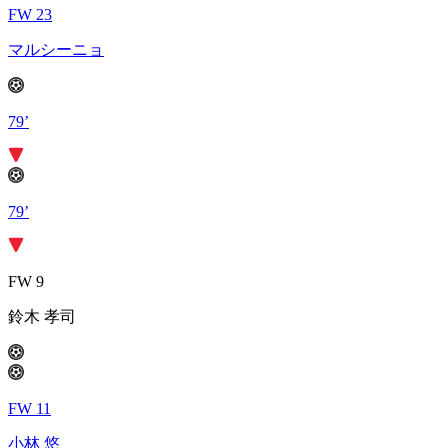
FW 23
マルシーニョ
79’
79’
FW 9
鈴木 孝司
FW 11
小林 悠