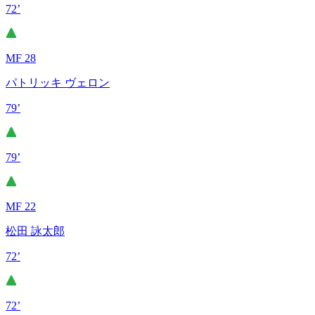
72’
MF 28
パトリッキ ヴェロン
79’
79’
MF 22
松田 詠太郎
72’
72’