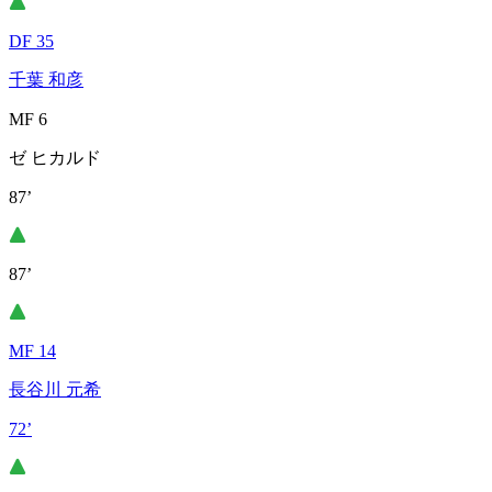
DF 35
千葉 和彦
MF 6
ゼ ヒカルド
87’
87’
MF 14
長谷川 元希
72’