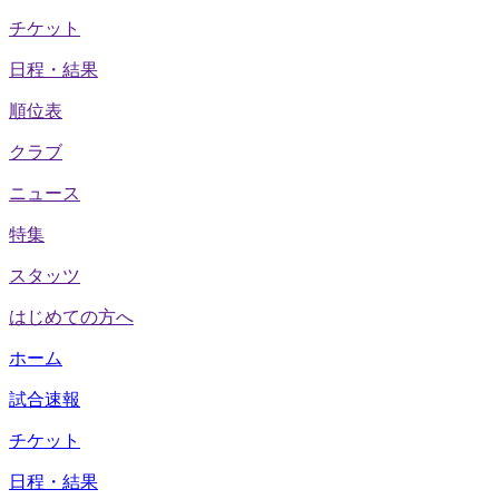
チケット
日程・結果
順位表
クラブ
ニュース
特集
スタッツ
はじめての方へ
ホーム
試合速報
チケット
日程・結果