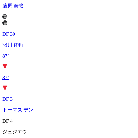
藤原 奏哉
DF 30
瀬川 祐輔
87’
87’
DF 3
トーマス デン
DF 4
ジェジエウ