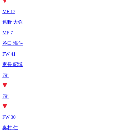
MF 17
遠野 大弥
MF 7
谷口 海斗
FW 41
家長 昭博
79’
79’
FW 30
奥村 仁