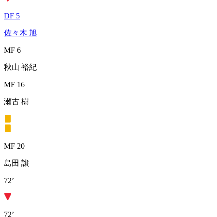
DF 5
佐々木 旭
MF 6
秋山 裕紀
MF 16
瀬古 樹
MF 20
島田 譲
72’
72’