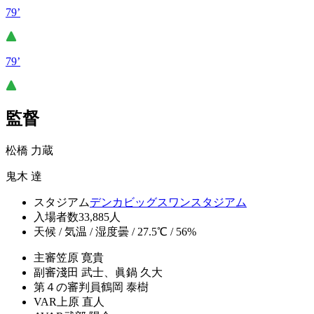
79’
79’
監督
松橋 力蔵
鬼木 達
スタジアム
デンカビッグスワンスタジアム
入場者数
33,885人
天候 / 気温 / 湿度
曇 / 27.5℃ / 56%
主審
笠原 寛貴
副審
淺田 武士、眞鍋 久大
第４の審判員
鶴岡 泰樹
VAR
上原 直人