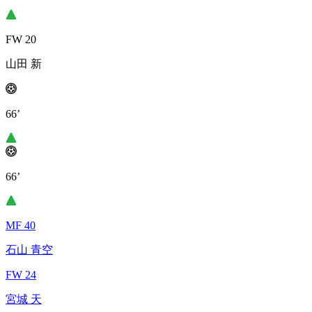
FW 20
山田 新
66’
66’
MF 40
石山 青空
FW 24
宮城 天