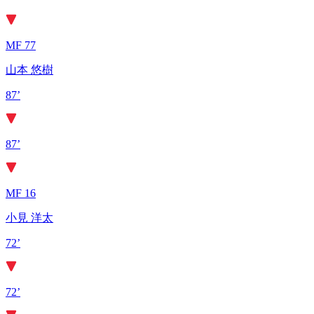
MF 77
山本 悠樹
87’
87’
MF 16
小見 洋太
72’
72’