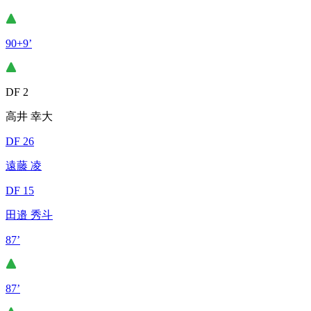
90+9’
DF 2
高井 幸大
DF 26
遠藤 凌
DF 15
田邉 秀斗
87’
87’