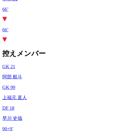
66’
66’
控えメンバー
GK 21
阿部 航斗
GK 99
上福元 直人
DF 18
早川 史哉
90+9’