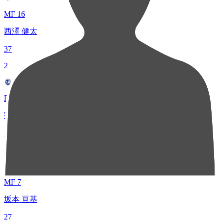
MF 16
西澤 健太
37
2
FW 14
宇津元 伸弥
32
3
MF 7
坂本 亘基
27