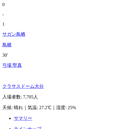
0
-
1
サガン鳥栖
鳥栖
30'
弓場 堅真
クラサスドーム大分
入場者数
:
7,705人
天候
:
晴れ
｜
気温
:
27.2℃
｜
湿度
:
25%
サマリー
ラインナップ