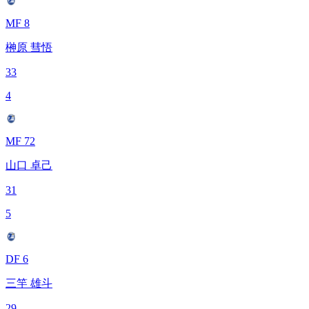
MF 8
榊原 彗悟
33
4
MF 72
山口 卓己
31
5
DF 6
三竿 雄斗
29