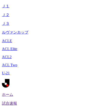
Ｊ１
Ｊ２
Ｊ３
ルヴァンカップ
ACLE
ACL Elite
ACL2
ACL Two
U-21
ホーム
試合速報