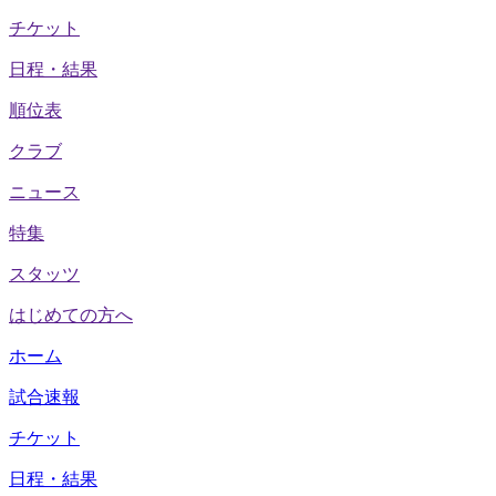
チケット
日程・結果
順位表
クラブ
ニュース
特集
スタッツ
はじめての方へ
ホーム
試合速報
チケット
日程・結果