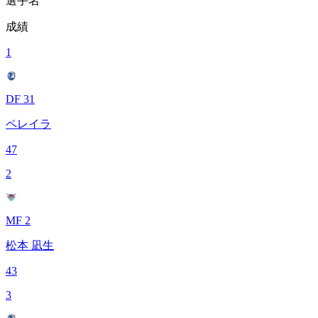
選手名
成績
1
DF 31
ペレイラ
47
2
MF 2
松本 凪生
43
3