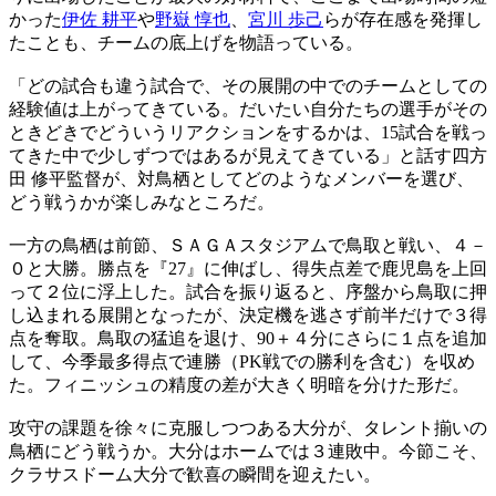
かった
伊佐 耕平
や
野嶽 惇也
、
宮川 歩己
らが存在感を発揮し
たことも、チームの底上げを物語っている。
「どの試合も違う試合で、その展開の中でのチームとしての
経験値は上がってきている。だいたい自分たちの選手がその
ときどきでどういうリアクションをするかは、15試合を戦っ
てきた中で少しずつではあるが見えてきている」と話す四方
田 修平監督が、対鳥栖としてどのようなメンバーを選び、
どう戦うかが楽しみなところだ。
一方の鳥栖は前節、ＳＡＧＡスタジアムで鳥取と戦い、４－
０と大勝。勝点を『27』に伸ばし、得失点差で鹿児島を上回
って２位に浮上した。試合を振り返ると、序盤から鳥取に押
し込まれる展開となったが、決定機を逃さず前半だけで３得
点を奪取。鳥取の猛追を退け、90＋４分にさらに１点を追加
して、今季最多得点で連勝（PK戦での勝利を含む）を収め
た。フィニッシュの精度の差が大きく明暗を分けた形だ。
攻守の課題を徐々に克服しつつある大分が、タレント揃いの
鳥栖にどう戦うか。大分はホームでは３連敗中。今節こそ、
クラサスドーム大分で歓喜の瞬間を迎えたい。