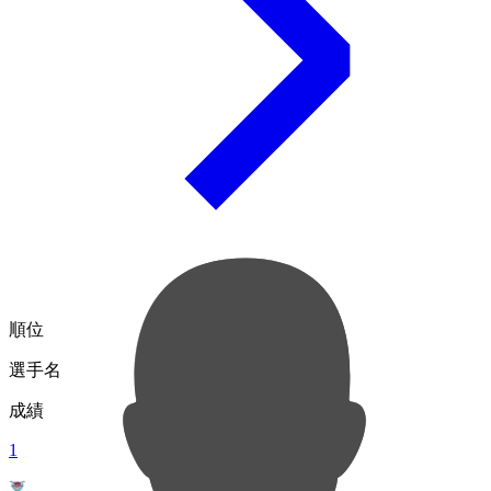
順位
選手名
成績
1