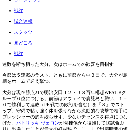
戦評
試合速報
スタッツ
見どころ
戦評
連敗を断ち切った大分。次はホームでの歓喜を目指す
今節は５連戦のラスト。ともに前節から中３日で、大分が鳥
栖をホームで迎え撃つ。
大分は現在勝点21で明治安田Ｊ２・Ｊ３百年構想WEST-Bグ
ループ６位につける。前節はアウェイで鹿児島と戦い、１－
０で勝利して連敗（PK戦での敗戦を含む）を『３』でスト
ップ。守備で粘り強く体を張りながら流動的な攻撃で相手に
プレッシャーの的を絞らせず、少ないチャンスを得点につな
げた。
パトリッキ ヴェロン
が骨挫傷から復帰して10試合ぶ
りに出場したことが最大の好材料で、ここまで出場時間の短