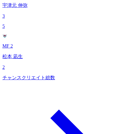
宇津元 伸弥
3
5
MF 2
松本 凪生
2
チャンスクリエイト総数