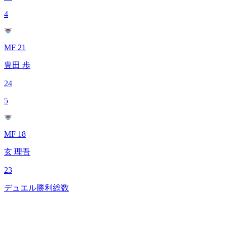
4
MF 21
豊田 歩
24
5
MF 18
玄 理吾
23
デュエル勝利総数