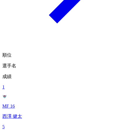
順位
選手名
成績
1
MF 16
西澤 健太
5