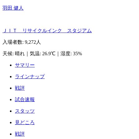
羽田 健人
ＪＩＴ リサイクルインク スタジアム
入場者数
:
9,272人
天候
:
晴れ
｜
気温
:
26.9℃
｜
湿度
:
35%
サマリー
ラインナップ
戦評
試合速報
スタッツ
見どころ
戦評