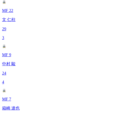
MF 22
文 仁柱
29
3
MF 9
中村 駿
24
4
MF 7
箱崎 達也