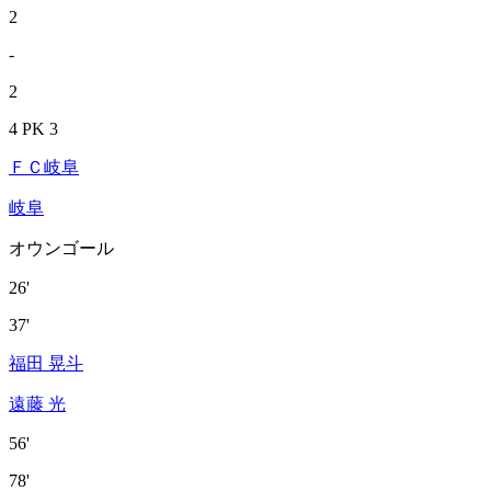
2
-
2
4 PK 3
ＦＣ岐阜
岐阜
オウンゴール
26'
37'
福田 晃斗
遠藤 光
56'
78'