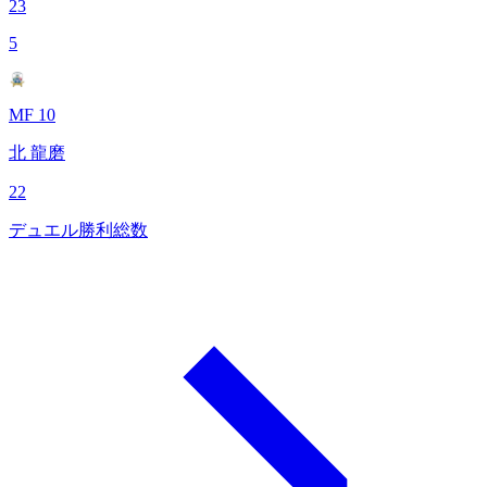
23
5
MF 10
北 龍磨
22
デュエル勝利総数