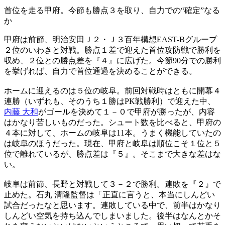
首位を走る甲府。今節も勝点３を取り、自力での“確定”なる
か
甲府は前節、明治安田Ｊ２・Ｊ３百年構想EAST-Bグループ
２位のいわきと対戦。勝点１差で迎えた首位攻防戦で勝利を
収め、２位との勝点差を『４』に広げた。今節90分での勝利
を挙げれば、自力で首位通過を決めることができる。
ホームに迎えるのは５位の岐阜。前回対戦時はともに開幕４
連勝（いずれも、そのうち１勝はPK戦勝利）で迎えた中、
内藤 大和
がゴールを決めて１－０で甲府が勝ったが、内容
はかなり苦しいものだった。シュート数を比べると、甲府の
４本に対して、ホームの岐阜は11本。うまく機能していたの
は岐阜のほうだった。現在、甲府と岐阜は順位こそ１位と５
位で離れているが、勝点差は『５』。そこまで大きな差はな
い。
岐阜は前節、長野と対戦して３－２で勝利。連敗を『２』で
止めた。石丸 清隆監督は「正直に言うと、本当にしんどい
試合だったなと思います。連敗している中で、前半はかなり
しんどい空気を持ち込んでしまいました。後半はなんとかそ