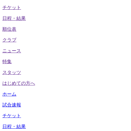
チケット
日程・結果
順位表
クラブ
ニュース
特集
スタッツ
はじめての方へ
ホーム
試合速報
チケット
日程・結果