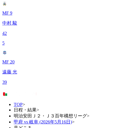
MF 9
中村 駿
42
5
MF 20
遠藤 光
39
TOP
>
日程・結果
>
明治安田Ｊ２・Ｊ３百年構想リーグ
>
甲府 vs 岐阜 (2026年5月16日)
>
見どころ