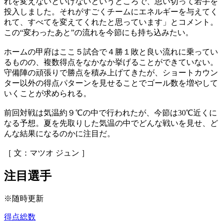
れを変えないといけないというところで、思い切って若手を
投入しました。それがすごくチームにエネルギーを与えてく
れて、すべてを変えてくれたと思っています」とコメント。
この“変わったあと”の流れを今節にも持ち込みたい。
ホームの甲府はここ５試合で４勝１敗と良い流れに乗ってい
るものの、複数得点をなかなか挙げることができていない。
守備陣の頑張りで勝点を積み上げてきたが、ショートカウン
ター以外の得点パターンを見せることでゴール数を増やして
いくことが求められる。
前回対戦は気温約９℃の中で行われたが、今節は30℃近くに
なる予想。夏を先取りした気温の中でどんな戦いを見せ、ど
んな結果になるのかに注目だ。
［ 文：マツオ ジュン ］
注目選手
※随時更新
得点総数