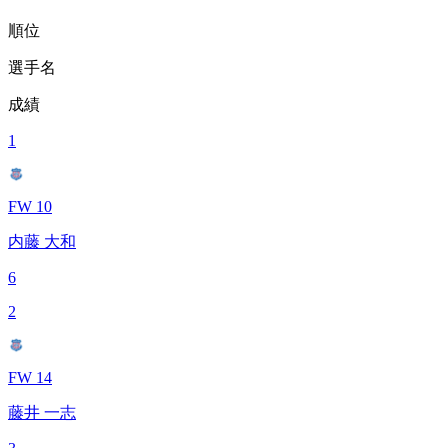
順位
選手名
成績
1
FW 10
内藤 大和
6
2
FW 14
藤井 一志