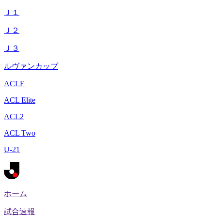
Ｊ１
Ｊ２
Ｊ３
ルヴァンカップ
ACLE
ACL Elite
ACL2
ACL Two
U-21
ホーム
試合速報