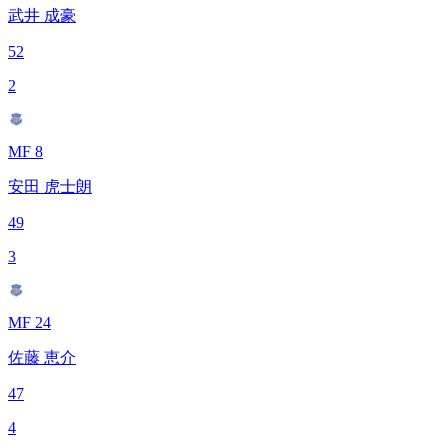
武井 成豪
52
2
MF 8
安田 虎士朗
49
3
MF 24
佐藤 恵介
47
4