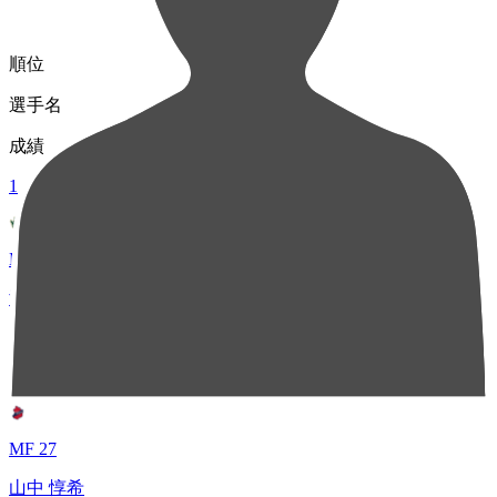
順位
選手名
成績
1
MF 8
澤崎 凌大
41
2
MF 27
山中 惇希