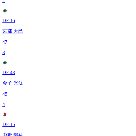
2
DF 16
宮部 大己
47
3
DF 43
金子 光汰
45
4
DF 15
中野 陽斗