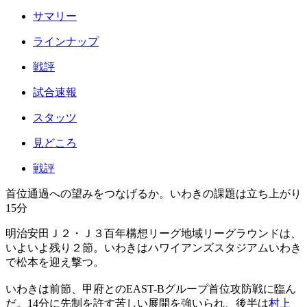
サマリー
ラインナップ
戦評
試合速報
スタッツ
見どころ
戦評
首位通過への望みをつなげるか。いわきの課題は立ち上がり
15分
明治安田Ｊ２・Ｊ３百年構想リーグ地域リーグラウンドは、
いよいよ残り２節。いわきはハワイアンズスタジアムいわき
で松本を迎え撃つ。
いわきは前節、甲府とのEAST-Bグループ首位攻防戦に臨ん
だ。14分に先制を許す苦しい展開を強いられ、後半は
村上