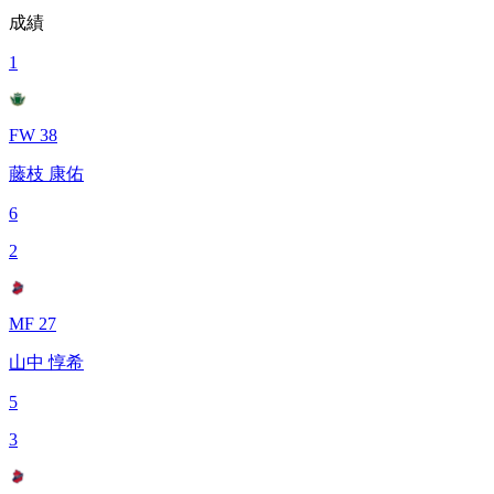
成績
1
FW 38
藤枝 康佑
6
2
MF 27
山中 惇希
5
3