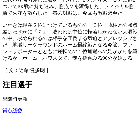
ついてPK戦に持ち込み、勝点２を獲得した。フィジカル勝
負で火花を散らした両者の対戦は、今回も激戦必至だ。
いわきは現在２位につけているものの、６位・藤枝との勝点
差はわずかに『２』。敗れれば中位に転落しかねない大混戦
の中、求められるのは相手を圧倒する気迫とアグレッシブさ
だ。地域リーグラウンドのホーム最終戦となる今節、ファ
ン・サポーターとともに逆転での１位通過への足がかりを築
けるか。ホーム・ハワスタで、魂を揺さぶる90分が始まる。
［ 文：近藤 健多朗 ］
注目選手
※随時更新
得点総数