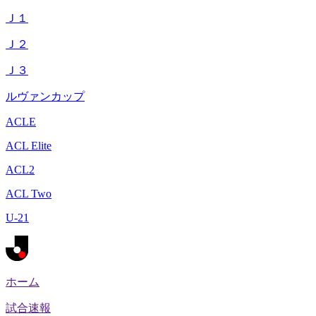
Ｊ１
Ｊ２
Ｊ３
ルヴァンカップ
ACLE
ACL Elite
ACL2
ACL Two
U-21
ホーム
試合速報