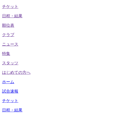
チケット
日程・結果
順位表
クラブ
ニュース
特集
スタッツ
はじめての方へ
ホーム
試合速報
チケット
日程・結果