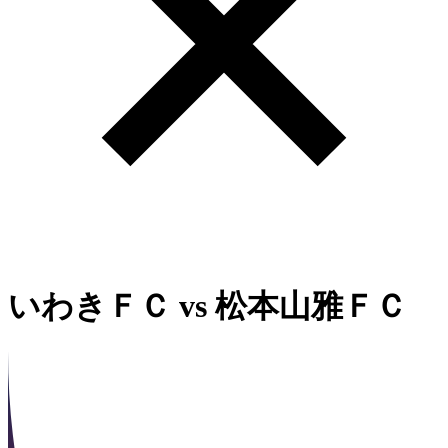
いわきＦＣ
vs
松本山雅ＦＣ