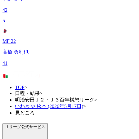
42
5
MF 22
高橋 勇利也
41
TOP
>
日程・結果
>
明治安田Ｊ２・Ｊ３百年構想リーグ
>
いわき vs 松本 (2026年5月17日)
>
見どころ
Ｊリーグ公式サービス