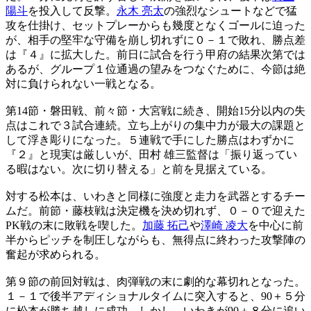
陽斗
を投入して反撃。
永木 亮太
の強烈なシュートなどで猛
攻を仕掛け、セットプレーからも幾度となくゴールに迫った
が、相手の堅牢な守備を崩し切れずに０－１で敗れ、勝点差
は『４』に拡大した。前日に試合を行う甲府の結果次第では
あるが、グループ１位通過の望みをつなぐために、今節は絶
対に負けられない一戦となる。
第14節・磐田戦、前々節・大宮戦に続き、開始15分以内の失
点はこれで３試合連続。立ち上がりの集中力が最大の課題と
して浮き彫りになった。５連戦で手にした勝点はわずかに
『２』と現実は厳しいが、田村 雄三監督は「振り返ってい
る暇はない。次に切り替える」と前を見据えている。
対する松本は、いわきと同様に強度と走力を武器とするチー
ムだ。前節・藤枝戦は決定機を決め切れず、０－０で迎えた
PK戦の末に敗戦を喫した。
加藤 拓己
や
澤崎 凌大
を中心に前
半からピッチを制圧しながらも、無得点に終わった攻撃陣の
奮起が求められる。
第９節の前回対戦は、肉弾戦の末に劇的な幕切れとなった。
１－１で後半アディショナルタイムに突入すると、90＋５分
に松本が勝ち越しに成功。しかし、いわきが90＋８分に追い