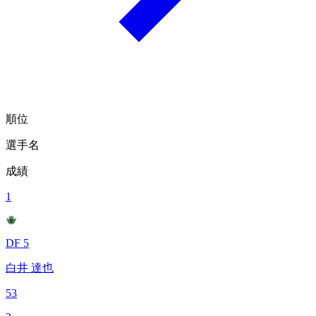
順位
選手名
成績
1
DF 5
白井 達也
53