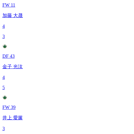
FW 11
加藤 大晟
4
3
DF 43
金子 光汰
4
5
FW 39
井上 愛簾
3