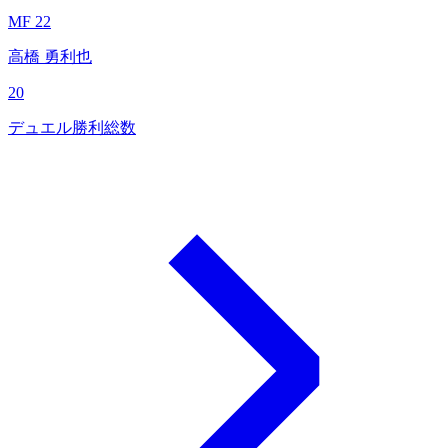
MF 22
高橋 勇利也
20
デュエル勝利総数