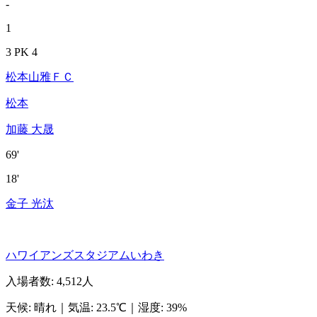
-
1
3 PK 4
松本山雅ＦＣ
松本
加藤 大晟
69'
18'
金子 光汰
ハワイアンズスタジアムいわき
入場者数
:
4,512人
天候
:
晴れ
｜
気温
:
23.5℃
｜
湿度
:
39%