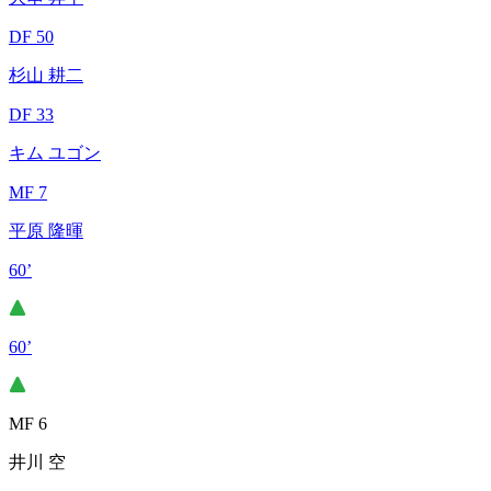
DF 50
杉山 耕二
DF 33
キム ユゴン
MF 7
平原 隆暉
60’
60’
MF 6
井川 空