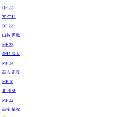
DF 22
文 仁柱
DF 22
山脇 樺織
MF 23
萩野 滉大
MF 34
高吉 正真
MF 10
北 龍磨
MF 32
高柳 郁弥