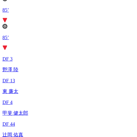
85’
85’
DF 3
野澤 陸
DF 13
東 廉太
DF 4
甲斐 健太郎
DF 44
辻岡 佑真