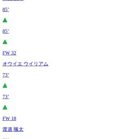
85’
85’
FW 32
オウイエ ウイリアム
73’
73’
FW 18
渡邉 颯太