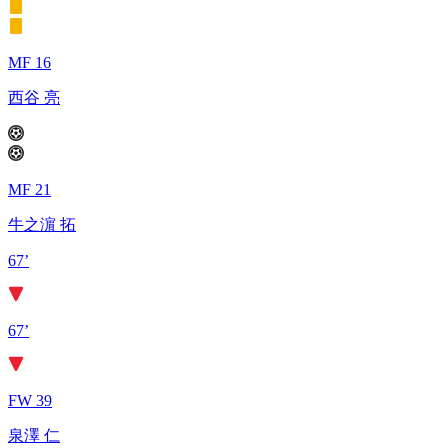
MF 16
西谷 亮
MF 21
牛之濵 拓
67’
67’
FW 39
泉澤 仁