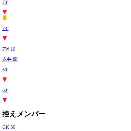
73’
73’
FW 10
永井 龍
60’
60’
控えメンバー
GK 50