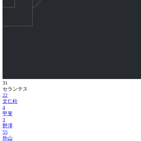
31
セランテス
22
文仁柱
4
甲斐
3
野澤
55
外山