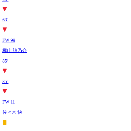
63’
FW 99
樺山 諒乃介
85’
85’
FW 11
佐々木 快