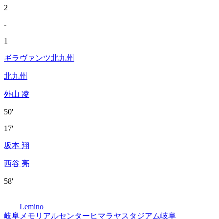
2
-
1
ギラヴァンツ北九州
北九州
外山 凌
50'
17'
坂本 翔
西谷 亮
58'
Lemino
岐阜メモリアルセンターヒマラヤスタジアム岐阜