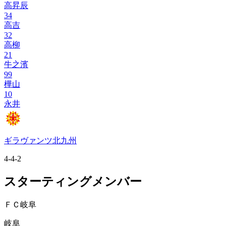
高昇辰
34
高吉
32
高柳
21
牛之濱
99
樺山
10
永井
ギラヴァンツ北九州
4-4-2
スターティングメンバー
ＦＣ岐阜
岐阜