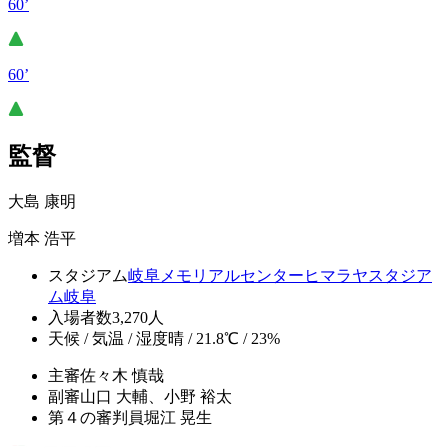
60’
60’
監督
大島 康明
増本 浩平
スタジアム
岐阜メモリアルセンターヒマラヤスタジア
ム岐阜
入場者数
3,270人
天候 / 気温 / 湿度
晴 / 21.8℃ / 23%
主審
佐々木 慎哉
副審
山口 大輔、小野 裕太
第４の審判員
堀江 晃生