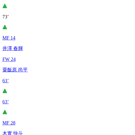
73’
MF 14
井澤 春輝
FW 24
粟飯原 尚平
63’
63’
MF 28
木實 快斗