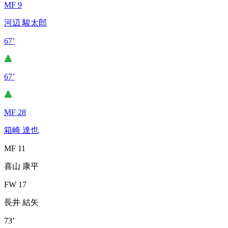
MF 9
河辺 駿太郎
67’
67’
MF 28
箱崎 達也
MF 11
喜山 康平
FW 17
長井 結矢
73’