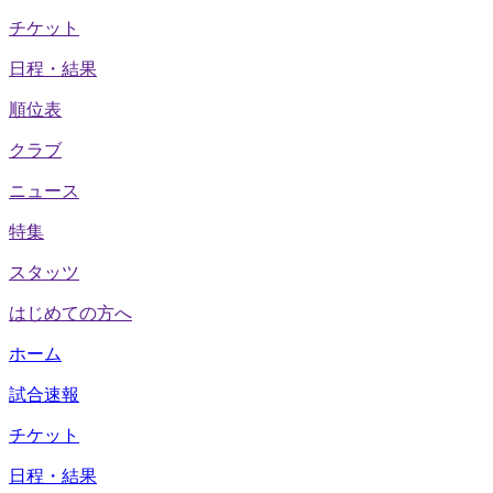
チケット
日程・結果
順位表
クラブ
ニュース
特集
スタッツ
はじめての方へ
ホーム
試合速報
チケット
日程・結果