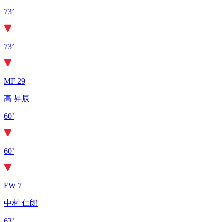
73’
73’
MF 29
高 昇辰
60’
60’
FW 7
中村 仁郎
63’