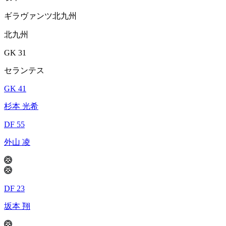
ギラヴァンツ北九州
北九州
GK 31
セランテス
GK 41
杉本 光希
DF 55
外山 凌
DF 23
坂本 翔