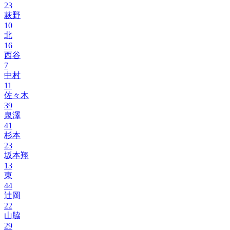
23
萩野
10
北
16
西谷
7
中村
11
佐々木
39
泉澤
41
杉本
23
坂本翔
13
東
44
辻岡
22
山脇
29