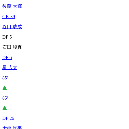
後藤 大輝
GK 39
谷口 璃成
DF 5
石田 崚真
DF 6
星 広太
85’
85’
DF 26
大串 昇平