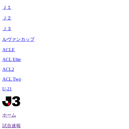
Ｊ１
Ｊ２
Ｊ３
ルヴァンカップ
ACLE
ACL Elite
ACL2
ACL Two
U-21
ホーム
試合速報