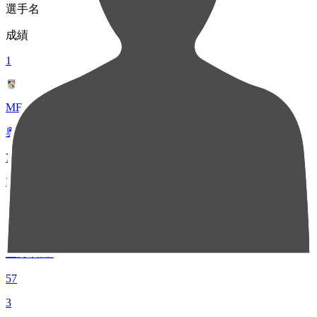
選手名
成績
1
MF 47
奥村 晃司
76
2
MF 16
上月 翔聖
57
3