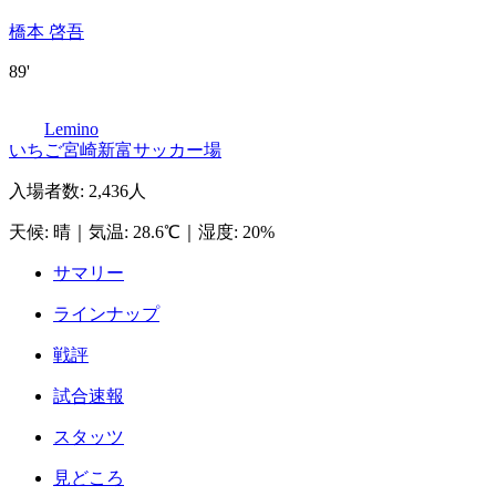
橋本 啓吾
89'
Lemino
いちご宮崎新富サッカー場
入場者数
:
2,436人
天候
:
晴
｜
気温
:
28.6℃
｜
湿度
:
20%
サマリー
ラインナップ
戦評
試合速報
スタッツ
見どころ