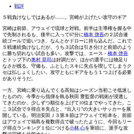
戦評
５戦負けなしではあるが……。宮崎が上げたい攻守のギア
宮崎は前節、アウェイで琉球と対戦。前半は主導権を握る中
で先制されるも、後半に入って67分に
橋本 啓吾
の２試合連
続ゴールで追いつき、なんとかドローに持ち込んだ。これで
５戦連続負けなしだが、うち３試合は引き分けと前節のよう
に勝ち切れない試合も多い。攻撃では、エース・
橋本 啓吾
とトップ下の
奥村 晃司
は好調だが、ほかの選手には物足り
なさが残る。守備も、ふとしたスキに失点を喫してしまうク
セは払しょくしたい。攻守ともにギアをもう１つ上げる必要
がありそうだ。
一方、宮崎に乗り込んでくる高知はシーズン当初こそ低迷し
たものの、今季から指揮を執る秋田 豊監督の戦術が浸透し
てきたのか、少しずつ順位を上げて10位までやってきた。こ
こ３試合で９得点８失点と、“出入り”の大きいサッカーを展
開している。明治安田Ｊ３第８節はアウェイで松本を、前節
はアウェイで福島を複数得点で破ったたように、今回もリー
グ得点ランキング１位につける
小林 心
を筆頭に、派手な攻