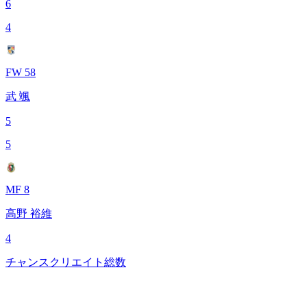
6
4
FW 58
武 颯
5
5
MF 8
高野 裕維
4
チャンスクリエイト総数