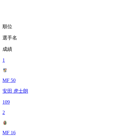
順位
選手名
成績
1
MF 50
安田 虎士朗
109
2
MF 16