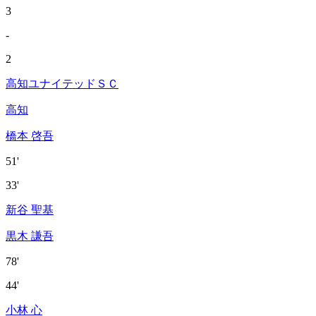
3
-
2
高知ユナイテッドＳＣ
高知
橋本 啓吾
51'
33'
新谷 聖基
黒木 謙吾
78'
44'
小林 心