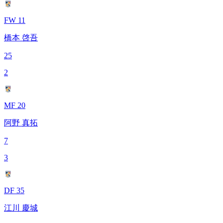
FW 11
橋本 啓吾
25
2
MF 20
阿野 真拓
7
3
DF 35
江川 慶城