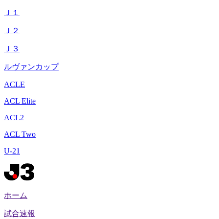
Ｊ１
Ｊ２
Ｊ３
ルヴァンカップ
ACLE
ACL Elite
ACL2
ACL Two
U-21
ホーム
試合速報