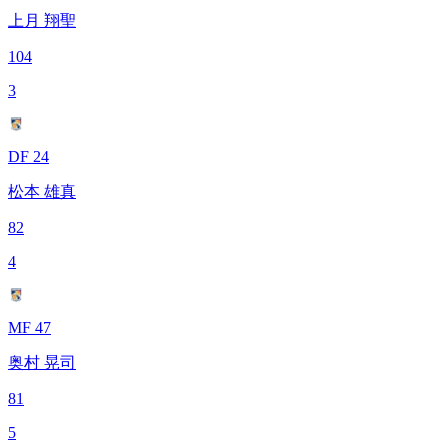
上月 翔聖
104
3
DF 24
松本 雄真
82
4
MF 47
奥村 晃司
81
5