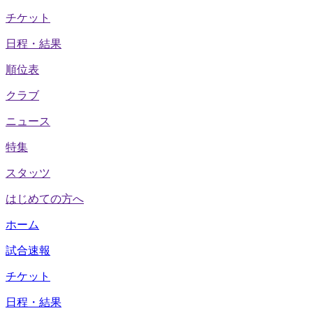
チケット
日程・結果
順位表
クラブ
ニュース
特集
スタッツ
はじめての方へ
ホーム
試合速報
チケット
日程・結果