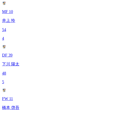
MF 10
井上 怜
54
4
DF 39
下川 陽太
48
5
FW 11
橋本 啓吾