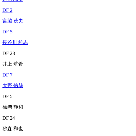
DF 2
宮脇 茂夫
DF 5
長谷川 雄志
DF 28
井上 航希
DF 7
大野 佑哉
DF 5
篠﨑 輝和
DF 24
砂森 和也