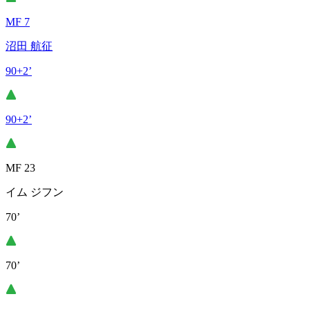
MF 7
沼田 航征
90+2’
90+2’
MF 23
イム ジフン
70’
70’