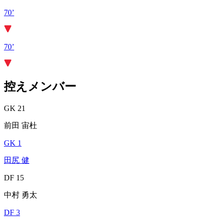
70’
70’
控えメンバー
GK 21
前田 宙杜
GK 1
田尻 健
DF 15
中村 勇太
DF 3