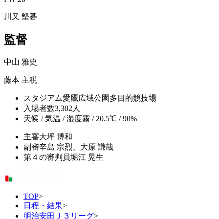
川又 堅碁
監督
中山 雅史
藤本 主税
スタジアム
愛鷹広域公園多目的競技場
入場者数
3,302人
天候 / 気温 / 湿度
霧 / 20.5℃ / 90%
主審
大坪 博和
副審
辛島 宗烈、大原 謙哉
第４の審判員
堀江 晃生
TOP
>
日程・結果
>
明治安田Ｊ３リーグ
>