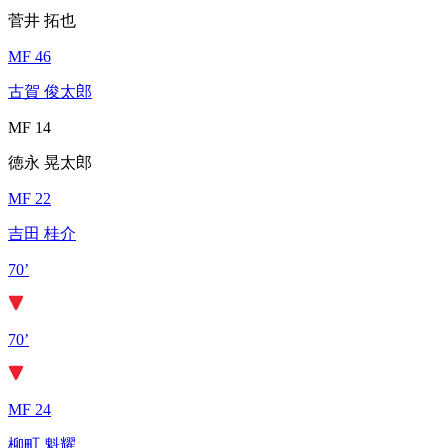
菅井 拓也
MF 46
古賀 俊太郎
MF 14
徳永 晃太郎
MF 22
吉田 桂介
70’
70’
MF 24
柳町 魁耀