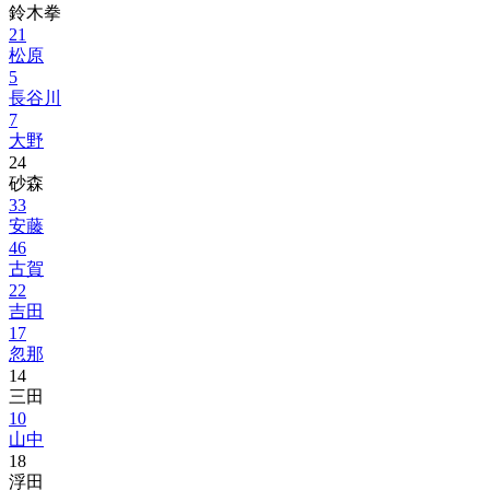
鈴木拳
21
松原
5
長谷川
7
大野
24
砂森
33
安藤
46
古賀
22
吉田
17
忽那
14
三田
10
山中
18
浮田