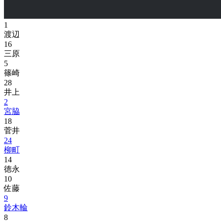
1
渡辺
16
三原
5
篠崎
28
井上
2
宮脇
18
菅井
24
柳町
14
徳永
10
佐藤
9
鈴木輪
8