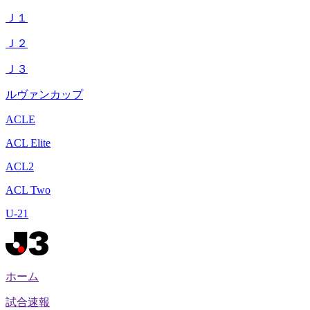
Ｊ１
Ｊ２
Ｊ３
ルヴァンカップ
ACLE
ACL Elite
ACL2
ACL Two
U-21
ホーム
試合速報