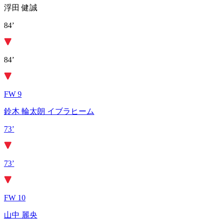
浮田 健誠
84’
84’
FW 9
鈴木 輪太朗 イブラヒーム
73’
73’
FW 10
山中 麗央