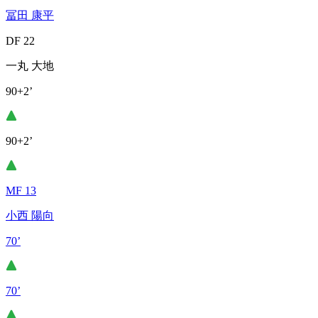
冨田 康平
DF 22
一丸 大地
90+2’
90+2’
MF 13
小西 陽向
70’
70’