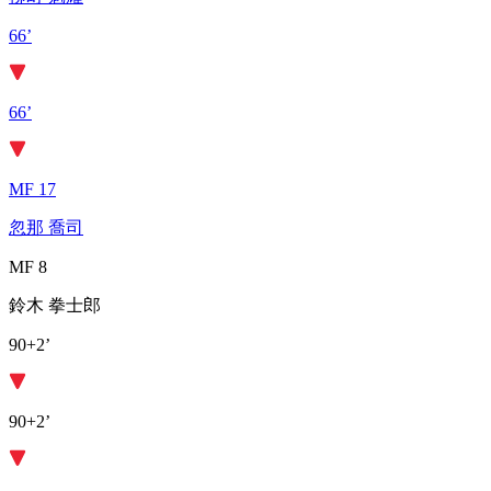
66’
66’
MF 17
忽那 喬司
MF 8
鈴木 拳士郎
90+2’
90+2’