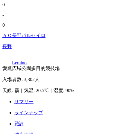
0
-
0
ＡＣ長野パルセイロ
長野
Lemino
愛鷹広域公園多目的競技場
入場者数
:
3,302人
天候
:
霧
｜
気温
:
20.5℃
｜
湿度
:
90%
サマリー
ラインナップ
戦評