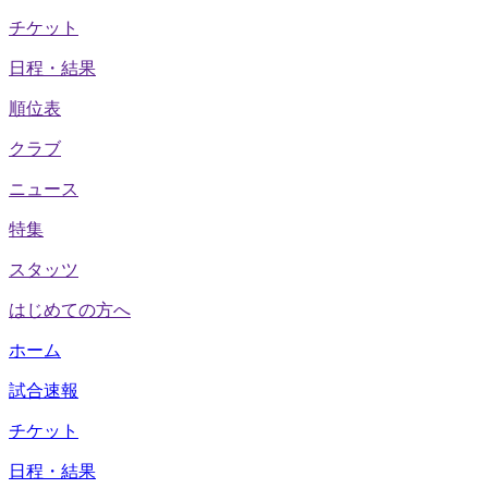
チケット
日程・結果
順位表
クラブ
ニュース
特集
スタッツ
はじめての方へ
ホーム
試合速報
チケット
日程・結果