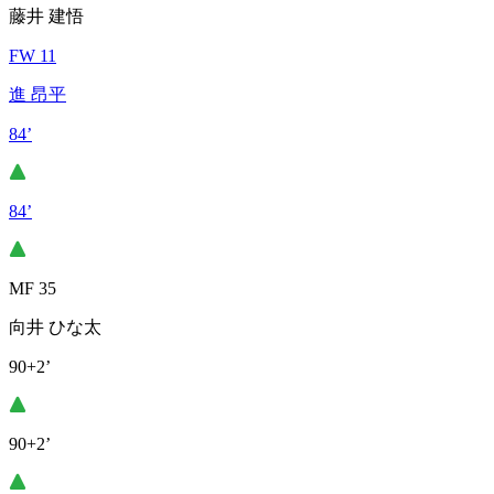
藤井 建悟
FW 11
進 昂平
84’
84’
MF 35
向井 ひな太
90+2’
90+2’