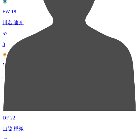
FW 18
川名 連介
57
3
MF 17
岡野 凜平
44
4
DF 22
山脇 樺織