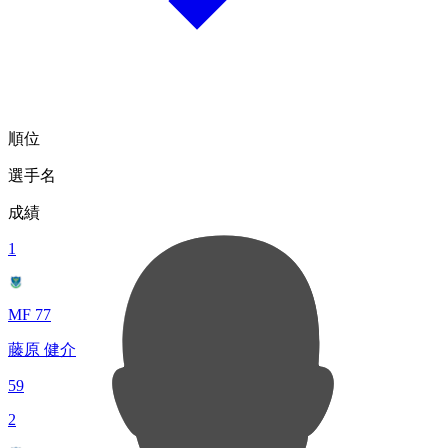
順位
選手名
成績
1
MF 77
藤原 健介
59
2