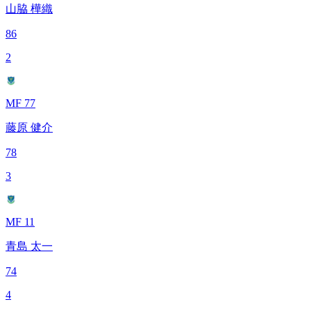
山脇 樺織
86
2
MF 77
藤原 健介
78
3
MF 11
青島 太一
74
4