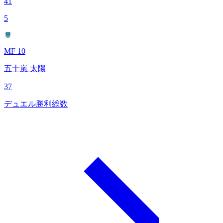
41
5
MF 10
五十嵐 太陽
37
デュエル勝利総数