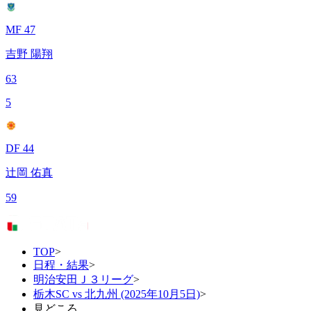
MF 47
吉野 陽翔
63
5
DF 44
辻岡 佑真
59
TOP
>
日程・結果
>
明治安田Ｊ３リーグ
>
栃木SC vs 北九州 (2025年10月5日)
>
見どころ