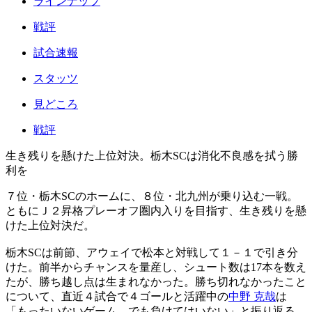
ラインナップ
戦評
試合速報
スタッツ
見どころ
戦評
生き残りを懸けた上位対決。栃木SCは消化不良感を拭う勝
利を
７位・栃木SCのホームに、８位・北九州が乗り込む一戦。
ともにＪ２昇格プレーオフ圏内入りを目指す、生き残りを懸
けた上位対決だ。
栃木SCは前節、アウェイで松本と対戦して１－１で引き分
けた。前半からチャンスを量産し、シュート数は17本を数え
たが、勝ち越し点は生まれなかった。勝ち切れなかったこと
について、直近４試合で４ゴールと活躍中の
中野 克哉
は
「もったいないゲーム。でも負けてはいない」と振り返る。