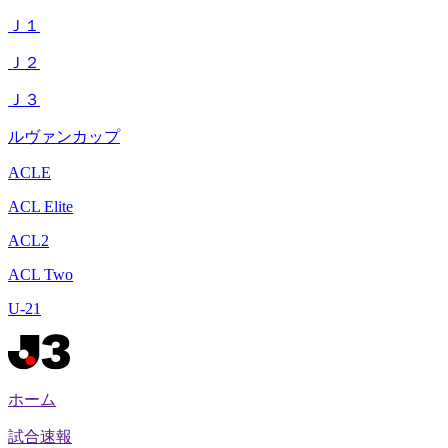
Ｊ１
Ｊ２
Ｊ３
ルヴァンカップ
ACLE
ACL Elite
ACL2
ACL Two
U-21
ホーム
試合速報