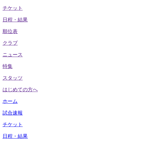
チケット
日程・結果
順位表
クラブ
ニュース
特集
スタッツ
はじめての方へ
ホーム
試合速報
チケット
日程・結果