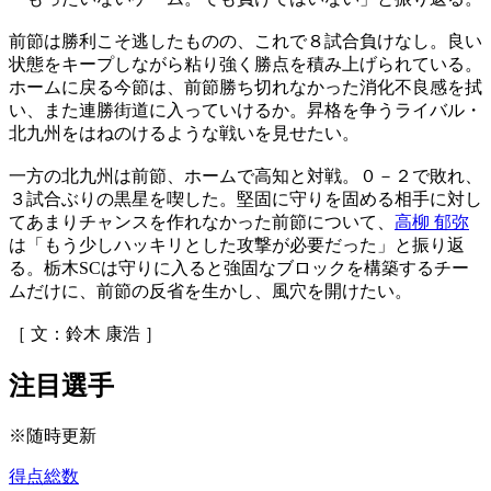
前節は勝利こそ逃したものの、これで８試合負けなし。良い
状態をキープしながら粘り強く勝点を積み上げられている。
ホームに戻る今節は、前節勝ち切れなかった消化不良感を拭
い、また連勝街道に入っていけるか。昇格を争うライバル・
北九州をはねのけるような戦いを見せたい。
一方の北九州は前節、ホームで高知と対戦。０－２で敗れ、
３試合ぶりの黒星を喫した。堅固に守りを固める相手に対し
てあまりチャンスを作れなかった前節について、
高柳 郁弥
は「もう少しハッキリとした攻撃が必要だった」と振り返
る。栃木SCは守りに入ると強固なブロックを構築するチー
ムだけに、前節の反省を生かし、風穴を開けたい。
［ 文：鈴木 康浩 ］
注目選手
※随時更新
得点総数