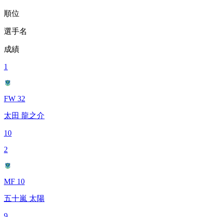
順位
選手名
成績
1
FW 32
太田 龍之介
10
2
MF 10
五十嵐 太陽
9