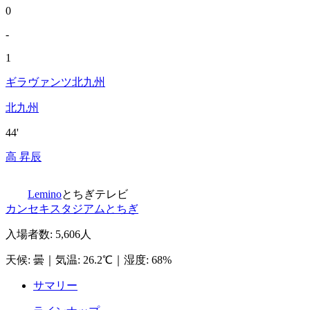
0
-
1
ギラヴァンツ北九州
北九州
44'
高 昇辰
Lemino
とちぎテレビ
カンセキスタジアムとちぎ
入場者数
:
5,606人
天候
:
曇
｜
気温
:
26.2℃
｜
湿度
:
68%
サマリー