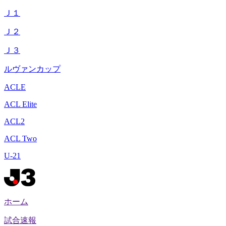
Ｊ１
Ｊ２
Ｊ３
ルヴァンカップ
ACLE
ACL Elite
ACL2
ACL Two
U-21
ホーム
試合速報