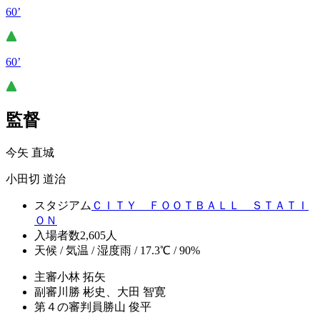
60’
60’
監督
今矢 直城
小田切 道治
スタジアム
ＣＩＴＹ ＦＯＯＴＢＡＬＬ ＳＴＡＴＩ
ＯＮ
入場者数
2,605人
天候 / 気温 / 湿度
雨 / 17.3℃ / 90%
主審
小林 拓矢
副審
川勝 彬史、大田 智寛
第４の審判員
勝山 俊平