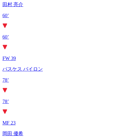
田村 亮介
60’
60’
FW 39
バスケス バイロン
78’
78’
MF 23
岡田 優希