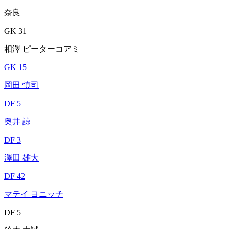
奈良
GK 31
相澤 ピーターコアミ
GK 15
岡田 慎司
DF 5
奥井 諒
DF 3
澤田 雄大
DF 42
マテイ ヨニッチ
DF 5