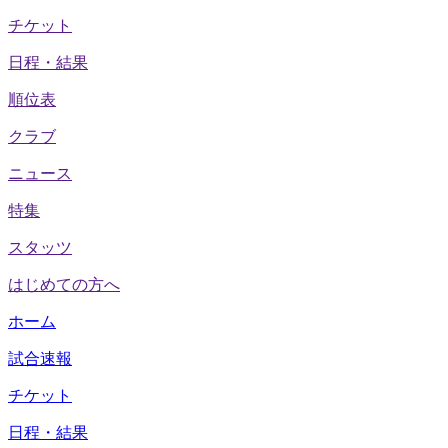
チケット
日程・結果
順位表
クラブ
ニュース
特集
スタッツ
はじめての方へ
ホーム
試合速報
チケット
日程・結果