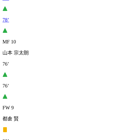
78’
MF 10
山本 宗太朗
76’
76’
FW 9
都倉 賢