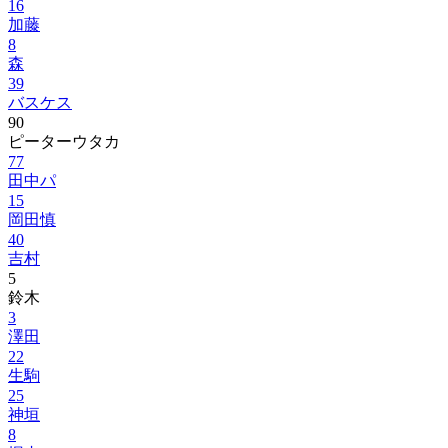
16
加藤
8
森
39
バスケス
90
ピーターウタカ
77
田中パ
15
岡田慎
40
吉村
5
鈴木
3
澤田
22
生駒
25
神垣
8