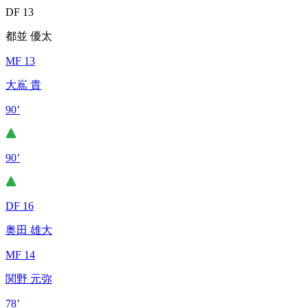
DF 13
都並 優太
MF 13
大嶌 貴
90’
90’
DF 16
奥田 雄大
MF 14
関野 元弥
78’