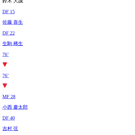
鈴木 大誠
DF 15
佐藤 喜生
DF 22
生駒 稀生
76’
76’
MF 28
小西 慶太郎
DF 40
吉村 弦