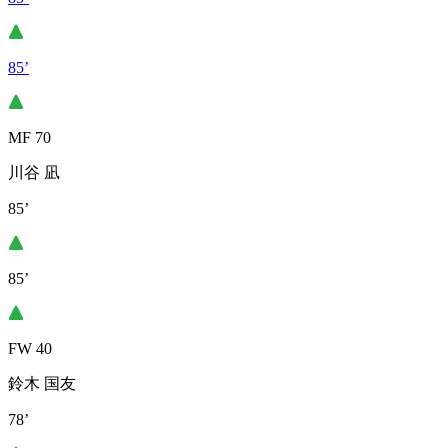
85’
MF 70
川谷 凪
85’
85’
FW 40
鈴木 国友
78’