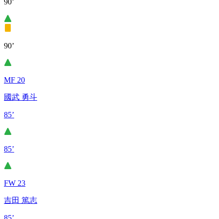
90’
90’
MF 20
國武 勇斗
85’
85’
FW 23
吉田 篤志
85’