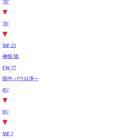
78’
78’
MF 25
神垣 陸
FW 77
田中 パウロ淳一
85’
85’
MF 7