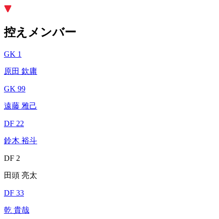
控えメンバー
GK 1
原田 欽庸
GK 99
遠藤 雅己
DF 22
鈴木 裕斗
DF 2
田頭 亮太
DF 33
乾 貴哉