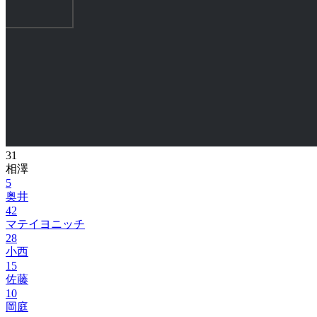
31
相澤
5
奥井
42
マテイヨニッチ
28
小西
15
佐藤
10
岡庭