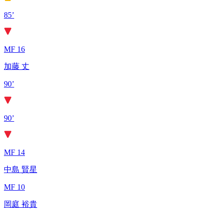
85’
MF 16
加藤 丈
90’
90’
MF 14
中島 賢星
MF 10
岡庭 裕貴