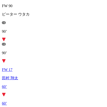
FW 90
ピーター ウタカ
90’
90’
FW 17
田村 翔太
60’
60’