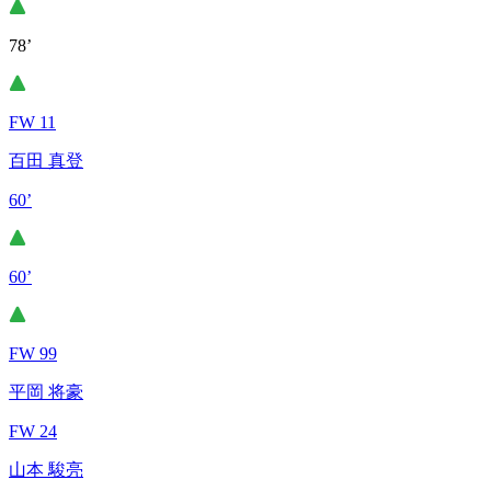
78’
FW 11
百田 真登
60’
60’
FW 99
平岡 将豪
FW 24
山本 駿亮