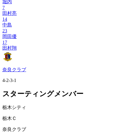
堀内
7
田村亮
14
中島
23
岡田優
17
田村翔
奈良クラブ
4-2-3-1
スターティングメンバー
栃木シティ
栃木Ｃ
奈良クラブ