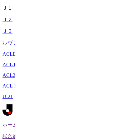
Ｊ１
Ｊ２
Ｊ３
ルヴァンカップ
ACLE
ACL Elite
ACL2
ACL Two
U-21
ホーム
試合速報