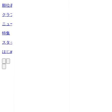
順位表
クラブ
ニュース
特集
スタッツ
はじめての方へ