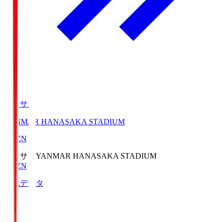
ハナサカ
YANMAR HANASAKA STADIUM
DAZN
ハナサカ
YANMAR HANASAKA STADIUM
DAZN
対戦データ