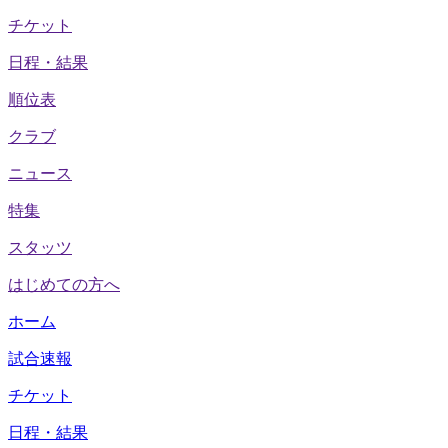
チケット
日程・結果
順位表
クラブ
ニュース
特集
スタッツ
はじめての方へ
ホーム
試合速報
チケット
日程・結果