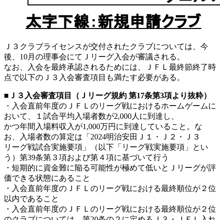
Ｊ３クラブライセンスが交付されたクラブについては、今
後、10月の理事会にてＪリーグ入会が審議される。
なお、入会を最終承認されるためには、ＪＦＬ最終節終了時
点で以下のＪ３入会審査項目も満たす必要がある。
■Ｊ３入会審査項目（Ｊリーグ規約 第17条第3項より抜粋）
・入会直前年度のＪＦＬのリーグ戦におけるホームゲームに
おいて、１試合平均入場者数が2,000人に到達し、
かつ年間入場料収入が1,000万円に到達していること。な
お、入場者数の算定は「2024明治安田Ｊ１・Ｊ２・Ｊ３
リーグ戦試合実施要項」（以下「リーグ戦実施要項」とい
う）第39条第３項および第４項に基づいて行う
・短期的に資金難に陥る可能性が極めて低いとＪリーグが評
価できる状態にあること
・入会直前年度のＪＦＬのリーグ戦における最終順位が２位
以内であること
・入会直前年度のＪＦＬのリーグ戦における最終順位が２位
のクラブについては、第20条の２に定めるＪ３・ＪＦＬ入れ