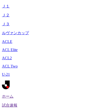
Ｊ１
Ｊ２
Ｊ３
ルヴァンカップ
ACLE
ACL Elite
ACL2
ACL Two
U-21
ホーム
試合速報