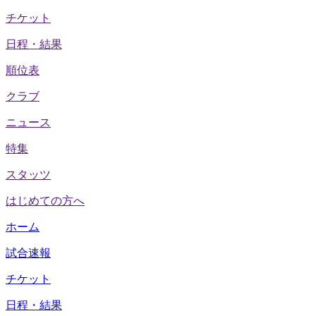
チケット
日程・結果
順位表
クラブ
ニュース
特集
スタッツ
はじめての方へ
ホーム
試合速報
チケット
日程・結果