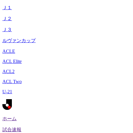
Ｊ１
Ｊ２
Ｊ３
ルヴァンカップ
ACLE
ACL Elite
ACL2
ACL Two
U-21
ホーム
試合速報