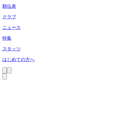
順位表
クラブ
ニュース
特集
スタッツ
はじめての方へ