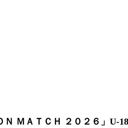
Ｎ ＭＡＴＣＨ ２０２６」U-