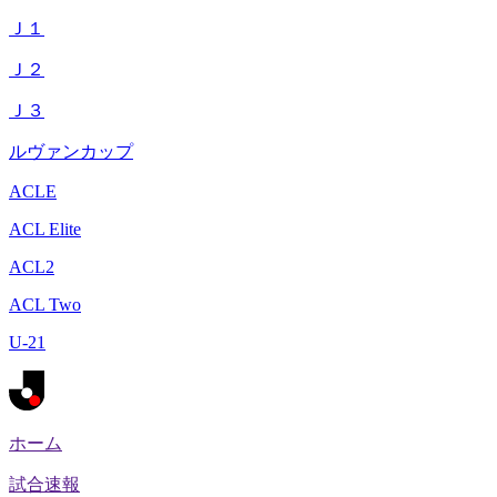
Ｊ１
Ｊ２
Ｊ３
ルヴァンカップ
ACLE
ACL Elite
ACL2
ACL Two
U-21
ホーム
試合速報