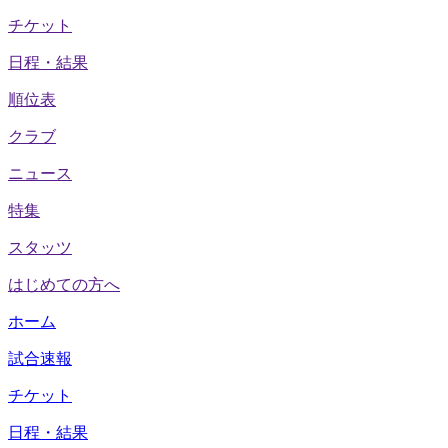
チケット
日程・結果
順位表
クラブ
ニュース
特集
スタッツ
はじめての方へ
ホーム
試合速報
チケット
日程・結果