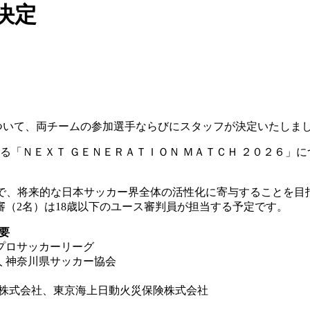
決定
について、両チームの参加選手ならびにスタッフが決定いたしま
る「ＮＥＸＴ ＧＥＮＥＲＡＴＩＯＮ ＭＡＴＣＨ ２０２６」
とで、将来的な日本サッカー界全体の活性化に寄与することを目
（2名）は18歳以下のユース審判員が担当する予定です。
要
本プロサッカーリーグ
人 神奈川県サッカー協会
ド株式会社、東京海上日動火災保険株式会社