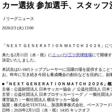
カー選抜 参加選手、スタッフ
Ｊリーグニュース
2026/2/3 (火) 13:00
「ＮＥＸＴ ＧＥＮＥＲＡＴＩＯＮ ＭＡＴＣＨ ２０２６」
来たる2月11日（水・祝）に
ニッパツ三ツ沢球技場
にて開催す
決定いたしました。
本試合はU-18のトッププレーヤーに活躍の場を提供するこ
お、昨年に引き続き今回も養成機会の創出などを目的に、副審
■「ＮＥＸＴ ＧＥＮＥＲＡＴＩＯＮ ＭＡＴＣＨ ２０２６」概
主催：公益財団法人 日本サッカー協会 ／ 公益社団法人 日
主管：公益社団法人 日本プロサッカーリーグ ／ 一般社団法
運営協力：一般社団法人 横浜サッカー協会
協賛：株式会社TENTIAL、加茂商事株式会社、ベースフー
日時：2026年2月11日（水・祝）14:05 キックオフ