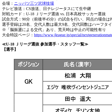
会場：
ニッパツ三ツ沢球技場
テレビ放送：CS放送、日テレジータスにて生中継
対戦カード：U-18 Ｊリーグ選抜 vs. 日本高校サッカー選抜
試合方式：90分（前後半45分）の試合を行い、同点の場合は
選手登録は20名、交代人数は最大9名、交代回数はハーフタ
※「脳振盪による交代」あり、荒天時は中止の可能性有り
大会特設ページ：
https://www.jleague.jp/special/nextgenerationmat
≪U-18 Ｊリーグ選抜 参加選手・スタッフ一覧≫
【選手】