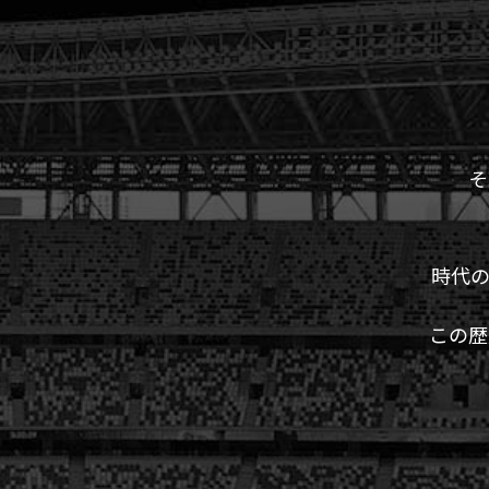
そ
時代
この歴