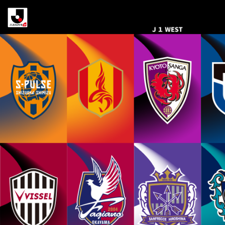
明
治
安
田
Ｊ
リ
ー
グ
百
年
構
想
リ
ー
グ