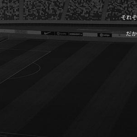
それ
だか