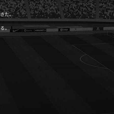
きた。
する。