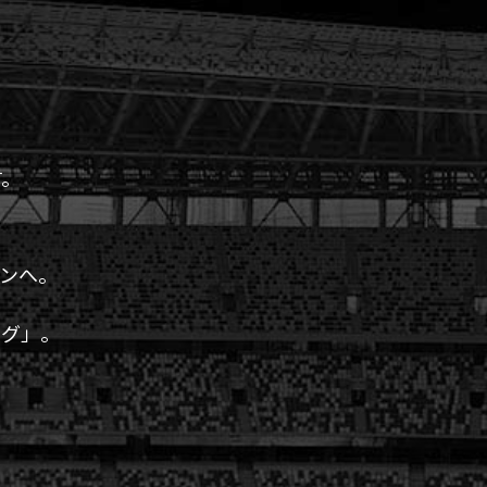
す。
ンへ。
ーグ」。