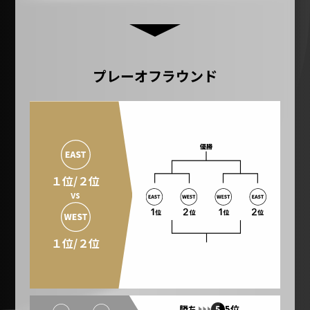
プレーオフラウンド
１位/２位
vs
１位/２位
勝ち
5位