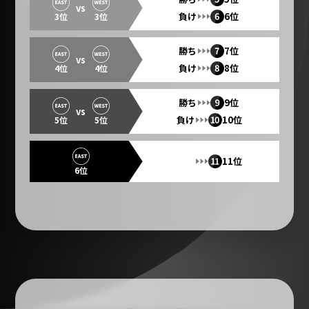
vs
負け
6位
3位
3位
勝ち
7位
vs
負け
8位
4位
4位
勝ち
9位
vs
負け
10位
5位
5位
11位
6位