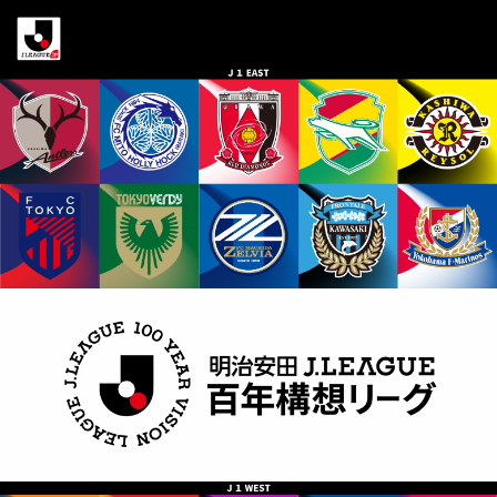
明
治
安
田
Ｊ
リ
ー
グ
百
年
構
想
リ
ー
グ