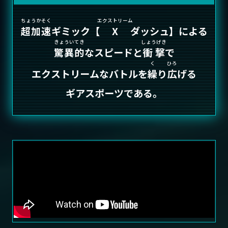
ちょうかそく
エクストリーム
超加速
ギミック【
X
ダッシュ】による
きょういてき
しょうげき
驚異的
なスピードと
衝撃
で
く
ひろ
エクストリームなバトルを
繰
り
広
げる
ギアスポーツである。