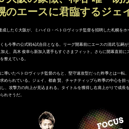
幌のエースに君臨するジェ
達成したＣ大阪が、ミハイロ・ペトロヴィッチ監督を招聘した札幌をホ
も今季の公式戦4試合目となる。リーグ開幕前にエースの清武 弘嗣が負
に加え、高木 俊幸ら新加入選手もすぐさまフィット。さらに開幕直前に
を整えている。
に導いたペトロヴィッチ監督のもと、堅守速攻型だった昨季とは一転、
求められている。ジェイ、都倉 賢、チャナティップら昨季の中心を担っ
強し、攻撃力の向上が見込まれる。タイトルを獲得し右肩上がりで成長
られそうだ。