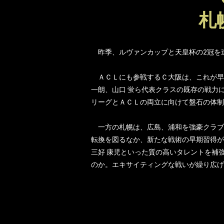
札
昨季、ルヴァンカップと天皇杯の2冠を
ＡＣＬにも参戦するＣ大阪は、これが早く
一朗、山口 蛍ら代表クラスの既存の戦力
リーグとＡＣＬの両立に向けて盤石の体制
一方の札幌は、広島、浦和を強豪クラブ
転換を図るなか、新たな戦術の早期習得が
三好 康児といった質の高いタレントを補
のか。エキサイティングな戦いが繰り広げ