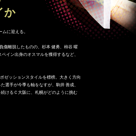
イか
ームに迎える。
傷離脱したものの、杉本 健勇、柿谷 曜
スペイン出身のオスマルを獲得するなど、
ポゼッションスタイルを標榜。大きく方向
た選手が今季も軸をなすが、駒井 善成、
を続けるＣ大阪に、札幌がどのように挑む