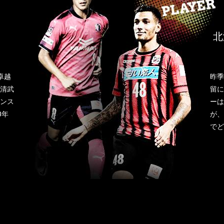
北
卓越
昨季
清武
留に
ンス
ーは
3年
が、
でど