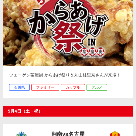
ツエーゲン茶屋街 からあげ祭り＆丸山桂里奈さんが来場！
石川県
ファミリー
カップル
グルメ
5月4日（土・祝）
湘南vs名古屋