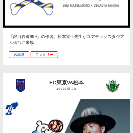
『銀河鉄道999』の作者、松本零士先生がユアテックスタジア
ム仙台に来場！
宮城県
ファミリー
FC東京vs松本
14：00 味スタ