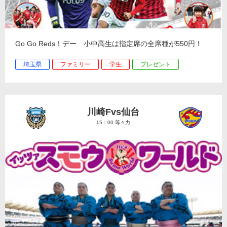
Go Go Reds！デー 小中高生は指定席の全席種が550円！
埼玉県
ファミリー
学生
プレゼント
川崎Fvs仙台
15：00 等々力