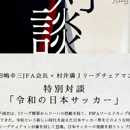
田嶋幸三JFA会長 × 村井満Ｊリーグチェアマ
特別対談
「令和の日本サッカー」
平成史は、Jリーグ開幕からドーハの悲劇を経て、FIFAワールドカップ
できた。令和という新しい時代を迎えた日本サッカー界をどのような時
Jリーグチェアマンが満を持して登場。日本サッカーの発展を担うトッ