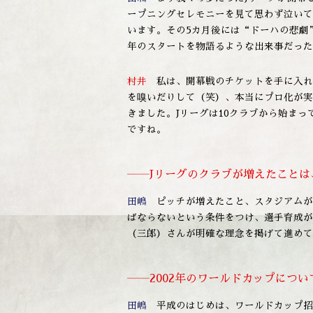
ープニングセレモニーを見て思わず泣いて
います。その5カ月後には“ドーハの悲劇
年のスタートを物語るような出来事だった
村井
私は、開幕戦のチケットを手に入れ
を嗅いだりして（笑）、本当にプロ化が実
きました。Jリーグは10クラブから始まっ
ですね。
――Jリーグのクラブが増えたこと
田嶋
ピッチが増えたこと、スタジアムがで
ばならないという条件をつけ、選手育成が
（三郎）さんが明確な理念を掲げて進めて
――2002年のワールドカップにつ
田嶋
平成のはじめは、ワールドカップ招