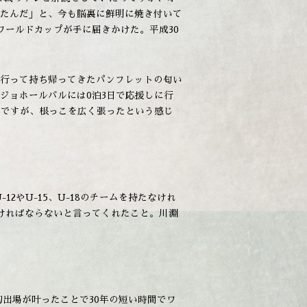
たんだ」と、今も脳裏に鮮明に焼き付いて
ワールドカップが手に届きかけた。平成30
行って持ち帰ってきたパンフレットの匂い
ジョホールバルには0泊3日で応援しに行
6年ですが、根っこを広く張ったという感じ
やU-15、U-18のチームを持たなけれ
ければならないと言ってくれたこと。川淵
初出場が叶ったことで30年の短い時間でワ