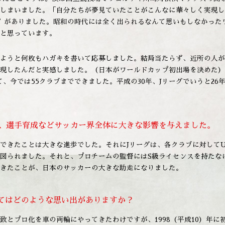
しまいました。「自分たちが夢見ていたことがこんなに華々しく実現し
”がありました。昭和の時代には全く出られるなんて思いもしなかった
と思っています。
ようと何枚もハガキを書いて応募しました。結局当たらず、近所の人が
現したんだと実感しました。（日本がワールドカップ初出場を決めた）
て、今では55クラブまでできました。平成の30年、Jリーグでいうと2
は、選手育成などサッカー界全体に大きな影響を与えました。
きたことは大きな進歩でした。それにJリーグは、各クラブに対してU-12
図られました。それと、プロチームの監督にはS級ライセンスを持たな
きたことが、日本のサッカーの大きな助走になりました。
いてはどのような思い出がありますか？
致とプロ化を車の両輪にやってきたわけですが、1998（平成10）年に