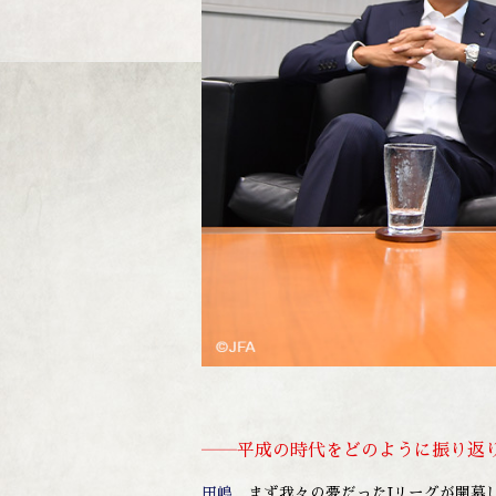
――平成の時代をどのように振り返
田嶋
まず我々の夢だったJリーグが開幕