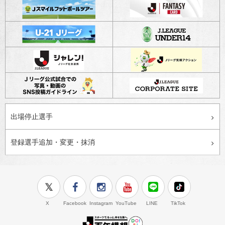
本キャンペーンに関するお問い合わせ先
https://www.jleague.jp/form/support/faq.html
Jリーグチケット利用方法に関するお問い合わせ先
https://www.jleague-ticket.jp/contact
チケット・観戦ルールに関するお問い合せ先
https://www.zelvia.co.jp/contact/
出場停止選手
登録選手追加・変更・抹消
X
Facebook
Instagram
YouTube
LINE
TikTok
J.LEAGUE百年構想