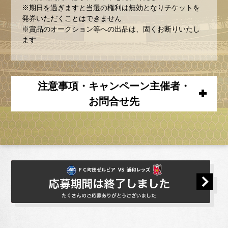
※期日を過ぎますと当選の権利は無効となりチケットを
発券いただくことはできません
※賞品のオークション等への出品は、固くお断りいたし
ます
注意事項・キャンペーン主催者・
お問合せ先
お申し込みにあたっては、ＪリーグID登録（会
員登録無料）が必要です。
本キャンペーンへの応募は、お一人様１回限り
とさせていただきます（重複して応募された場
合は、最新の応募を有効とします）
ご登録内容に虚偽があった場合は、応募資格・
当選資格を取り消す場合があります