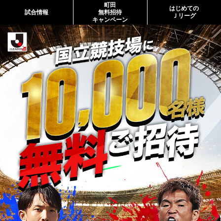
町田
はじめての
試合情報
無料招待
Ｊリーグ
キャンペーン