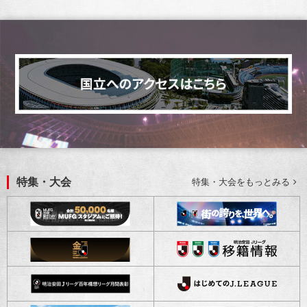
本キャンペーンは、予告なく対象期間・適用条
件などを変更する場合があります
当選チケットの交換・返却などはお受けできま
せん
当選チケットのオークションなどへの出品は、
固くお断りいたします
応募状況の確認および抽選結果に関するお問い
合わせにはお答えできません
特集・大会
特集・大会をもっとみる
当選の権利は他の方に譲渡できません。
キャンペーン主催者
公益社団法人 日本プロサッカーリーグ
お問い合わせ先