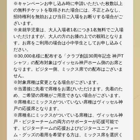
※キャンペーンお申し込み時に申請いただいた枚数以上
の無料チケットを取得された場合には、不正とみなし、
招待権利を無効および当日ご入場をお断りする場合がご
ざいます。
※未就学児童は、大人入場者1名につき1名無料でご入場
いただけますが、大人の方のお膝の上での観戦となりま
す。お席をご利用の場合は小中学生としてお申し込みく
ださい。
※30,000名様に配布する「クラブ創設30周年記念 神戸T
シャツ」の配布対象はヴィッセル神戸ホーム側のお席と
なります。ビジター側、ミックス席での配布はございま
せん。
※対象席種は変更となる場合がございます。
※当選後に先着で席種をお選びいただけます。先着のた
め、ご希望の席種がご用意できない場合がございます。
※席種名にミックスがついていない席種はヴィッセル神
戸の応援席となります。
※席種名にミックスがついている席種は、ヴィッセル神
戸・ビジターチームの両方のサポーターが応援可能で
す。ビジターチームの応援およびビジターユニフォー
ム・グッズの着用を希望する方は、ミックス席を選択く