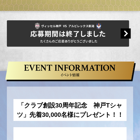
本キャンペーンへの応募は、お一人様１回
限りとさせていただきます。（重複して応
募された場合は、最新の応募を有効としま
す）
ご登録内容に虚偽があった場合は、応募資
格、当選資格を取り消す場合があります。
本キャンペーンは、予告なく対象期間、適
用条件などを変更する場合があります。
当選チケットの交換、返却などはお受けで
きません。
当選した商品を、営利を目的として転売す
ること、ならびに第三者に転売の委託をす
「クラブ創設30周年記念 神戸Tシャ
ることを禁止します。なお、オークション
ツ」先着30,000名様にプレゼント！！
ならびにインターネットオークションへの
出品も禁止します。違反した場合、興行主
が自らの判断で購入済みのチケットを無効