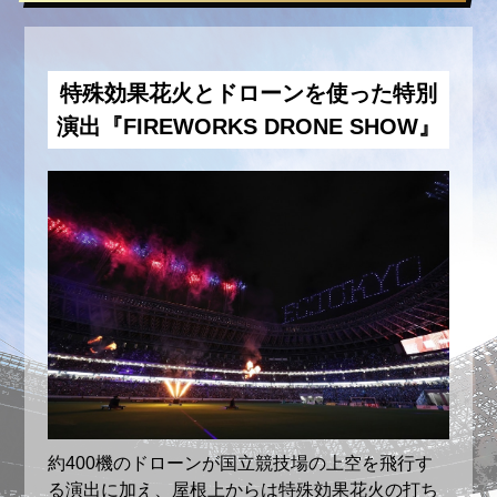
きません。
当選した商品を、営利を目的として転売す
ること、ならびに第三者に転売の委託をす
特殊効果花火とドローンを使った特別
ることを禁止します。なお、オークション
演出『FIREWORKS DRONE SHOW』
ならびにインターネットオークションへの
出品も禁止します。違反した場合、興行主
が自らの判断で購入済みのチケットを無効
とし、チケット代の返金を認めず、入場を
認めないことがあります。
当選の権利は他の方に譲渡できません。
応募状況の確認および抽選結果に関するお
問い合わせにはお答えできません。
応募情報は、キャンペーン主催者である東
京フットボールクラブ株式会社にも提供さ
せていただきます。
約400機のドローンが国立競技場の上空を飛行す
る演出に加え、屋根上からは特殊効果花火の打ち