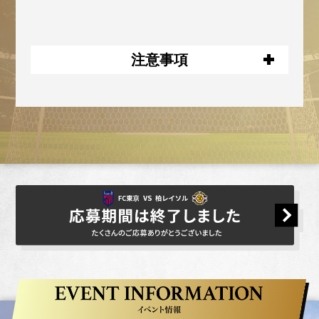
注意事項
お申し込みにあたっては、ＪリーグID登録
（会員登録無料）が必要です。
本キャンペーンへの応募は、お一人様１回
限りとさせていただきます。（重複して応
募された場合は、最新の応募を有効としま
す）
ご登録内容に虚偽があった場合は、応募資
格、当選資格を取り消す場合があります。
本キャンペーンは、予告なく対象期間、適
用条件などを変更する場合があります。
当選チケットの交換、返却などはお受けで