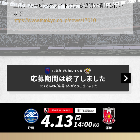
また、本キャンペーンの当落案内について
上げ、ムービングライトによる照明の演出も行い
は、東京フットボールクラブ株式会社（FC
ます。
東京）よりご連絡させていただきます。
https://www.fctokyo.co.jp/news/17010
@fctokyo.co.jpからのメールを受信できる
ようにドメイン設定をお願いします。
キャンペーン主催者
東京フットボールクラブ株式会社
本キャンペーンに関するお問い合わせ先
チケットに関するお問い合わせ
fan1@fctokyo.co.jp