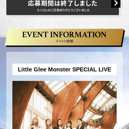
ご登録内容に虚偽があった場合は、応募資
格、当選資格を取り消す場合があります。
本キャンペーンは、予告なく対象期間、適
用条件などを変更する場合があります。
当選チケットの交換、返却などはお受けで
きません。
当選した商品を、営利を目的として転売す
ること、ならびに第三者に転売の委託をす
Little Glee Monster SPECIAL LIVE
ることを禁止します。なお、オークション
ならびにインターネットオークションへの
出品も禁止します。違反した場合、興行主
が自らの判断で購入済みのチケットを無効
とし、チケット代の返金を認めず、入場を
認めないことがあります。
当選の権利は他の方に譲渡できません。