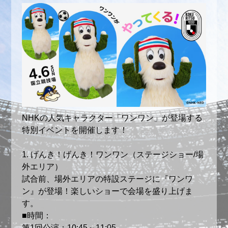
楽天ヴィッセル神戸株式会社
本キャンペーンに関するお問い合わせ先
チケットに関するお問い合わせ
https://www.vissel-kobe.co.jp/about/contact/
キャンペーン、その他に関するお問い合わせ
https://www.jleague.jp/form/support/faq.html
NHKの人気キャラクター「ワンワン」が登場する
※お問い合わせの際には「国立競技場に小中学生
特別イベントを開催します！
10,000名様ご招待！4月6日（日）ヴィッセル神戸
vs アルビレックス新潟の件」と明記のうえ、お問い
1. げんき！げんき！ワンワン（ステージショー/場
合わせ内容をお書きください。
外エリア）
試合前、場外エリアの特設ステージに『ワンワ
ン』が登場！楽しいショーで会場を盛り上げま
す。
■時間：
第1回公演：10:45～11:05