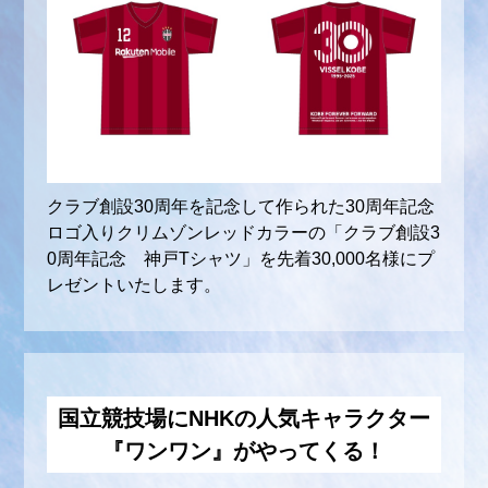
とし、チケット代の返金を認めず、入場を
認めないことがあります。
当選の権利は他の方に譲渡できません。
応募状況の確認および抽選結果に関するお
問い合わせにはお答えできません。
応募情報は、キャンペーン主催者である楽
クラブ創設30周年を記念して作られた30周年記念
天ヴィッセル神戸株式会社にも提供させて
ロゴ入りクリムゾンレッドカラーの「クラブ創設3
いただきます。
0周年記念 神戸Tシャツ」を先着30,000名様にプ
また、本キャンペーンの当落案内について
レゼントいたします。
は、楽天ヴィッセル神戸株式会社よりご連
絡させていただきます。
mailservice@vissel-kobe.co.jpからのメー
ルを受信できるようにドメイン設定をお願
国立競技場にNHKの人気キャラクター
いします。
『ワンワン』がやってくる！
キャンペーン主催者