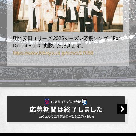
応募状況の確認および抽選結果に関するお
問い合わせにはお答えできません。
応募情報は、キャンペーン主催者である東
京フットボールクラブ株式会社にも提供さ
せていただきます。
明治安田Ｊリーグ 2025シーズン応援ソング『For
Decades』を披露いただきます。
また、本キャンペーンの当落案内について
https://www.fctokyo.co.jp/news/17088
は、東京フットボールクラブ株式会社（FC
東京）よりご連絡させていただきます。
@fctokyo.co.jpからのメールを受信できる
ようにドメイン設定をお願いします。
キャンペーン主催者
東京フットボールクラブ株式会社
本キャンペーンに関するお問い合わせ先
チケットに関するお問い合わせ
fan1@fctokyo.co.jp