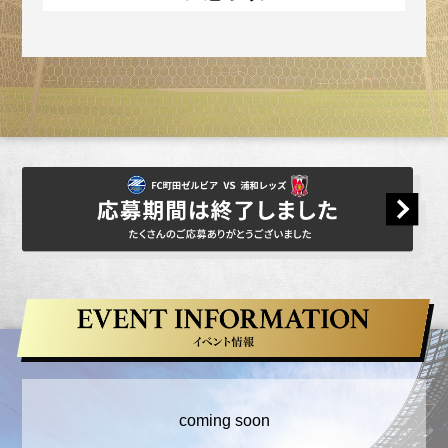
本キャンペーンへの応募は、お一人様１回
限りとさせていただきます。
（重複して応募された場合は、無効となる
場合がございます。）
ご登録内容に虚偽があった場合は、応募資
格・当選資格を取り消す場合があります。
賞品のオークション等への出品は、固くお
断りいたします。
応募状況の確認および抽選結果に関するお
問い合わせにはお答えできません。
キャンペーン主催者
株式会社ゼルビア
本キャンペーンに関するお問い合わせ先
coming soon
チケットに関するお問い合わせ