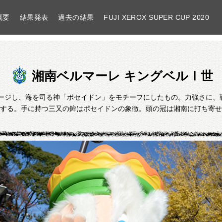
概要
結果発表
過去の結果
FUJI XEROX SUPER CUP 2020
湘南ベルマーレ キングベルⅠ世
湘南ベルマーレ
メージし、海を司る神「ポセイドン」をモチーフにしたもの。力強さに、
する。手に持つ三又の鉾はポセイドンの象徴。頭の冠は湘南に打ち寄せ