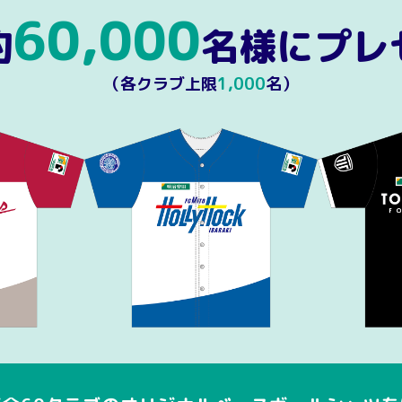
60,000
約
名様にプレ
（各クラブ上限
1,000
名）