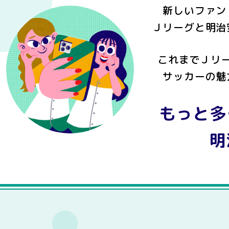
新しいファン
Ｊリーグと明治
これまでＪリ
サッカーの魅
もっと多
明