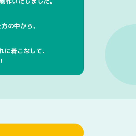
を制作いたしました。
た方の中から、
れに着こなして、
！