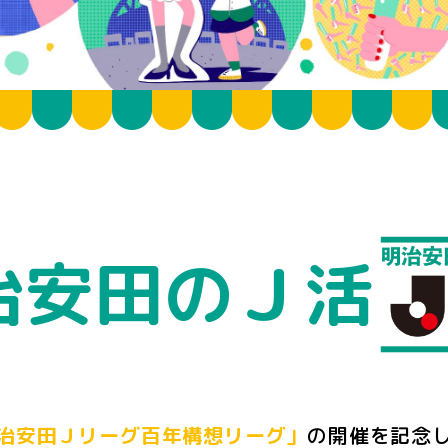
治安田のＪ活
治安田Ｊリーグ百年構想リーグ」
の開催を記念