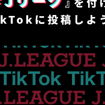
＃Jリーグ
』を
付
ikTokに
投稿しよ