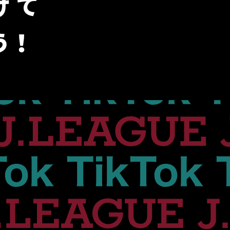
けて
う！