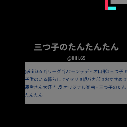
三つ子のたんたんたん
@iiiii.65
@iiiii.65
#jリーグ
#j2
#モンテディオ山形
#三つ子
子供のいる暮らし
#ママリ
#親バカ部
#おすすめ
#
運営さん大好き
♬ オリジナル楽曲 - 三つ子のたん
たんたん