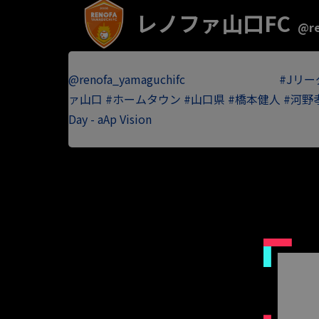
レノファ山口FC
レノファ山口FC
@re
@renofa_yamaguchifc
山口県来てねー
#Jリー
ァ山口
#ホームタウン
#山口県
#橋本健人
#河野
Day - aAp Vision