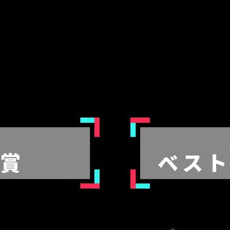
門
ブ賞
ベスト