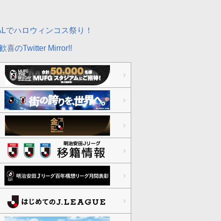
NALでハロウィンコス祭り！
喜のTwitter Mirror!!