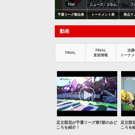
TOP
ニュース・コラム
フ
予選リーグ順位表
トーナメント表
得点ラ
動画
FINAL
決勝
FINAL
直前情報
トーナメ
足立梨花が予選リーグ第7節のみど
足立梨
ころを紹介！
ころを