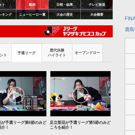
ォト
動画
日程・結果
テレビ放送
ンキング
ニューヒーロー賞
大会の歴史
大会概要
FI
鹿島歓
歴代決勝
オープンドロー
予選リーグ
ント
ハイライト
花が予選リーグ第6節のみど
足立梨花が予選リーグ第5節のみど
紹介！
ころを紹介！