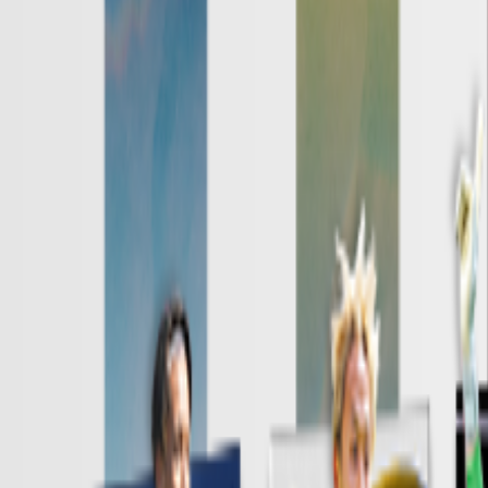
日程・結果
順位表
クラブ
ニュース
特集
スタッツ
はじめての方へ