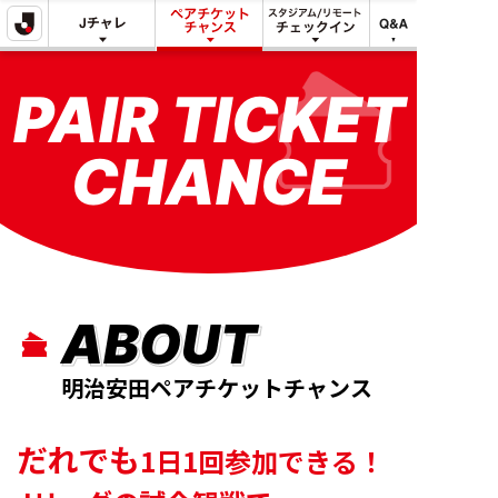
明治安田
明治安田
スタジアム/リ
で
Jリーグチャレ
ペアチケット
モート
Q&A
できる
ンジ
チャンス
チェックイン
こと
PAIR TICKET
CHANCE
ABOUT
明治安田ペアチケットチャンス
だれでも
1日1回参加できる！