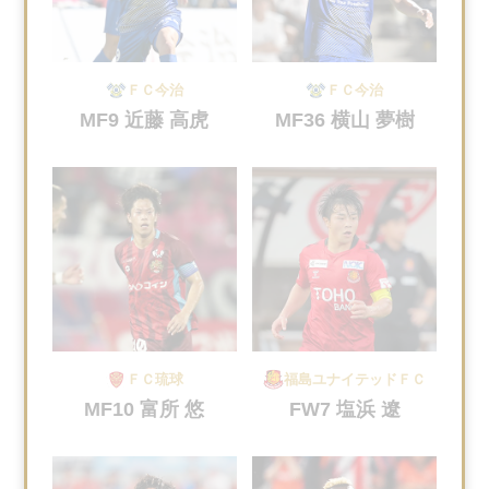
ＦＣ今治
ＦＣ今治
MF9 近藤 高虎
MF36 横山 夢樹
ＦＣ琉球
福島ユナイテッドＦＣ
MF10 富所 悠
FW7 塩浜 遼