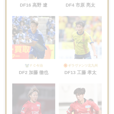
DF16 高野 遼
DF4 市原 亮太
ＦＣ今治
ギラヴァンツ北九州
DF2 加藤 徹也
DF13 工藤 孝太