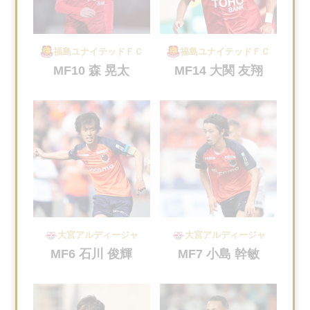
福島ユナイテッドＦＣ
福島ユナイテッドＦＣ
MF10 森 晃太
MF14 大関 友翔
大宮アルディージャ
大宮アルディージャ
MF6 石川 俊輝
MF7 小島 幹敏