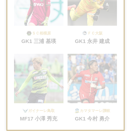
ＳＣ相模原
ＦＣ大阪
GK1 三浦 基瑛
GK1 永井 建成
ガイナーレ鳥取
カマタマーレ讃岐
MF17 小澤 秀充
GK1 今村 勇介