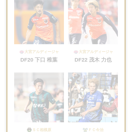
大宮アルディージャ
大宮アルディージャ
DF20 下口 稚葉
DF22 茂木 力也
ＳＣ相模原
ＦＣ今治