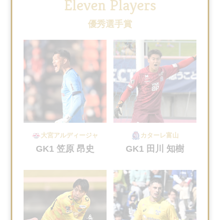
Eleven Players
優秀選手賞
大宮アルディージャ
カターレ富山
GK1 笠原 昂史
GK1 田川 知樹