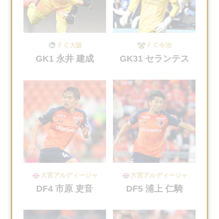
ＦＣ大阪
ＦＣ今治
GK1 永井 建成
GK31 セランテス
大宮アルディージャ
大宮アルディージャ
DF4 市原 吏音
DF5 浦上 仁騎