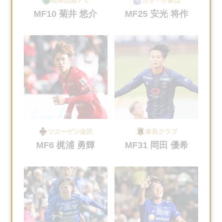
松本山雅ＦＣ
カターレ富山
MF10 菊井 悠介
MF25 安光 将作
ツエーゲン金沢
奈良クラブ
MF6 梶浦 勇輝
MF31 岡田 優希