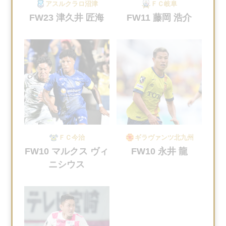
アスルクラロ沼津
ＦＣ岐阜
FW23 津久井 匠海
FW11 藤岡 浩介
ＦＣ今治
ギラヴァンツ北九州
FW10 マルクス ヴィ
FW10 永井 龍
ニシウス