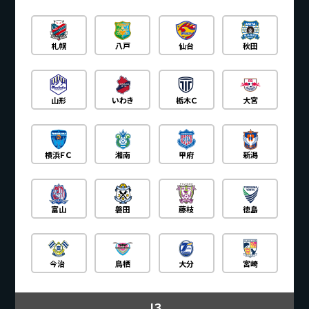
札幌
八戸
仙台
秋田
山形
いわき
栃木Ｃ
大宮
横浜ＦＣ
湘南
甲府
新潟
富山
磐田
藤枝
徳島
今治
鳥栖
大分
宮崎
Ｊ３