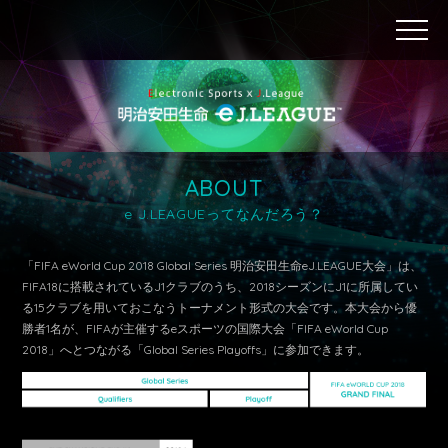
ABOUT
e J.LEAGUEってなんだろう？
「FIFA eWorld Cup 2018 Global Series 明治安田生命eJ.LEAGUE大会」は、
FIFA18に搭載されているJ1クラブのうち、2018シーズンにJ1に所属してい
る15クラブを用いておこなうトーナメント形式の大会です。本大会から優
勝者1名が、FIFAが主催するeスポーツの国際大会「FIFA eWorld Cup
2018」へとつながる「Global Series Playoffs」に参加できます。