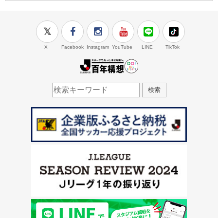
X
Facebook
Instagram
YouTube
LINE
TikTok
J.LEAGUE百年構想
検索