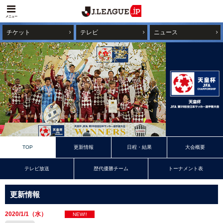
メニュー
チケット
テレビ
ニュース
TOP
更新情報
日程・結果
大会概要
テレビ放送
歴代優勝チーム
トーナメント表
更新情報
2020/1/1（水）
NEW!!