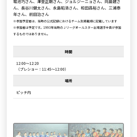
堀池巧さん、澤登正朗さん、ジョルジーニョさん、向島建さ
ん、長谷川健太さん、永島昭浩さん、和田昌裕さん、三浦泰
年さん、前田治さん
※参加予定者は、当時の公式記録におけるチーム別掲載順に記載しています
※参加者は予定です。1993年当時のＪリーグオールスター出場選手全員が参加
するものではありません。
時間
12:00～12:20
（プレショー：11:45～12:00）
場所
ピッチ内