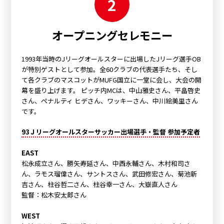
2
オープニングセレモニー
1993年当時のJリーグオールスターに出場したJリーグ選手OB
が特別ゲストとして参加。全60クラブの代表選手たち、そし
て各クラブのマスコットがMUFG国立に一堂に会し、大会の開
幕を盛り上げます。 ピッチ内MCは、中山雅史さん、平畠啓史
さん、ペナルティ ヒデさん、ワッキーさん、中川絵美里さん
です。
93Ｊリーグオールスターサッカー出場選手・監督 参加予定者
EAST
松永成立さん、勝矢寿延さん、中西永輔さん、木村和司さ
ん、ラモス瑠偉さん、サントスさん、武田修宏さん、菊池新
吉さん、柱谷哲二さん、柱谷幸一さん、大嶽直人さん
監督：松木安太郎さん
WEST