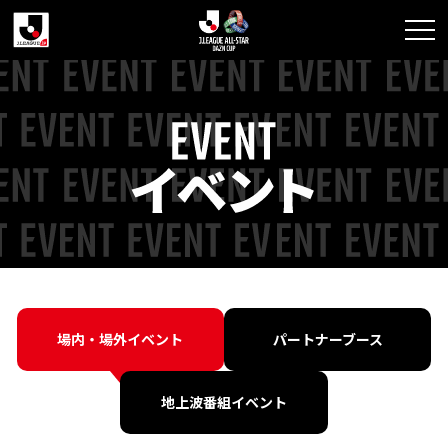
イ
ベ
ン
ト
ペ
ー
ジ
場内・場外イベント
パートナーブース
地上波番組イベント