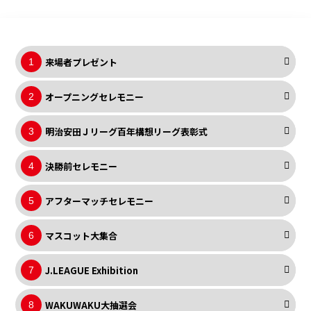
来場者プレゼント
1
オープニングセレモニー
2
明治安田Ｊリーグ百年構想リーグ表彰式
3
決勝前セレモニー
4
アフターマッチセレモニー
5
マスコット大集合
6
J.LEAGUE Exhibition
7
WAKUWAKU大抽選会
8