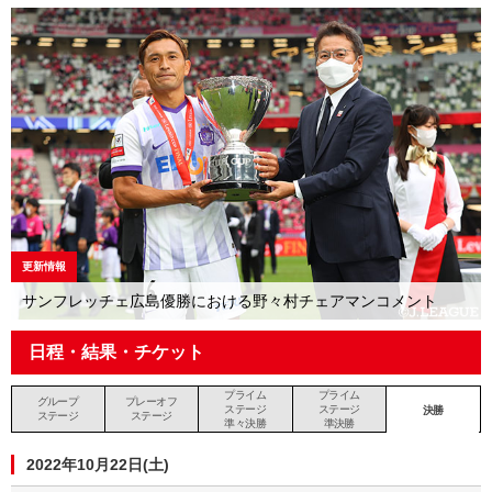
更新情報
サンフレッチェ広島優勝における野々村チェアマンコメント
日程・結果・チケット
プライム
プライム
グループ
プレーオフ
ステージ
ステージ
決勝
ステージ
ステージ
準々決勝
準決勝
2022年10月22日(土)