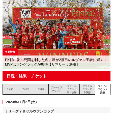
更新情報
PK戦に及ぶ死闘を制した名古屋が2度目のルヴァン王者に輝く！
MVPはランゲラックが獲得【サマリー：決勝】
日程・結果・チケット
プライム
プライム
プライム
プレーオフ
1回戦
2回戦
3回戦
ラウンド
ラウンド
ラウンド
ラウンド
準々決勝
準決勝
決勝
2024年11月2日(土)
ＪリーグＹＢＣルヴァンカップ