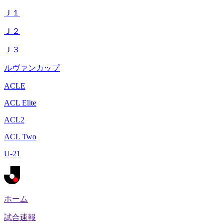
Ｊ１
Ｊ２
Ｊ３
ルヴァンカップ
ACLE
ACL Elite
ACL2
ACL Two
U-21
ホーム
試合速報