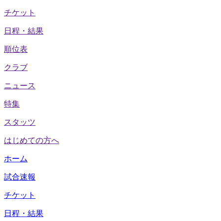
チケット
日程・結果
順位表
クラブ
ニュース
特集
スタッツ
はじめての方へ
ホーム
試合速報
チケット
日程・結果