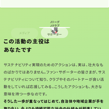
教育機関
Ｊリーグ
Ｊクラブ
ファン
メディア
行政
非営利団体
企業
サポーター
この活動の主役は
あなたです
サステナビリティ実現のためのアクションは、実は、壮大なも
のばかりではありません。ファン・サポーターの皆さまが、サス
テナビリティについて知り、クラブやそのパートナーが良い活
動をしていれば応援してみる。こうしたアクションも、大きな
意味を持つ一歩なのです。
そうした一歩が重なってはじめて、自治体や地域企業が手を
取り合い、今よりも持続可能な社会の仕組みが前進してい