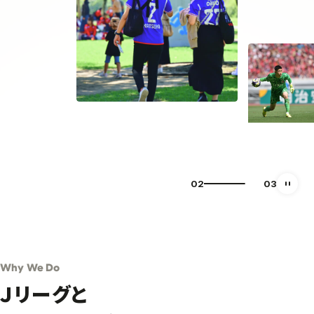
03
03
自動再
Why We Do
Ｊリーグと