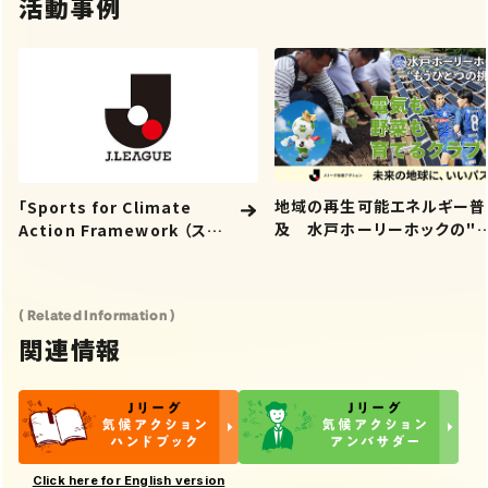
活動事例
地域の再生可能エネルギー普
「Sports for Climate
及 水戸ホーリーホックの"
Action Framework （ス
うひとつの挑戦"「電気も 野菜
ポーツを通じた気候行動枠組
も 育てるクラブへ」
み）」への署名
( Related Information )
関連情報
Click here for English version