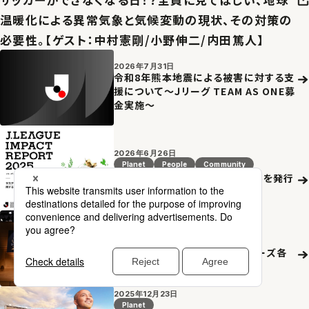
温暖化による異常気象と気候変動の現状、その対策の
必要性。【ゲスト：中村憲剛/小野伸二/内田篤人】
2026年7月31日
令和8年熊本地震による被害に対する支
援について～Ｊリーグ TEAM AS ONE募
金実施～
2026年6月26日
Planet
People
Community
Ｊリーグインパクトレポート2025を発行
2026年5月18日
Planet
People
Community
２０２６Ｊリーグシャレン！アウォーズ各
賞決定のお知らせ
2025年12月23日
Planet