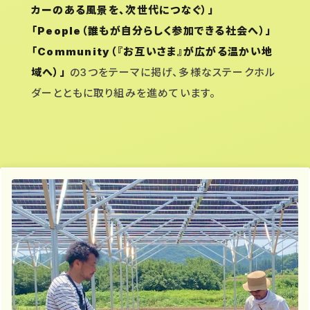
カーのある風景を、次世代につなぐ）」
「People（誰もが自分らしく参加できる社会へ）」
「Community（『お互いさま』が広がる温かい地
域へ）」
の3つをテーマに掲げ、多様なステークホル
ダーとともに取り組みを進めています。