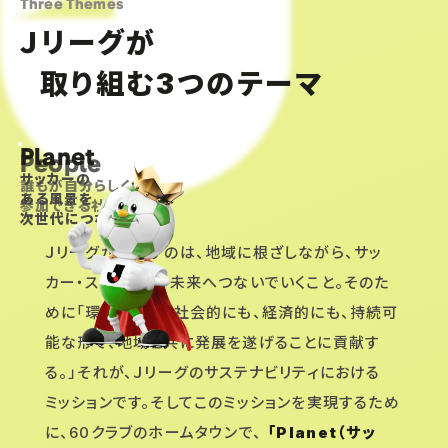
Three Themes
Ｊリーグが
取り組む
つのテーマ
3
Planet
People
Community
サッカーの
誰もが自分らしく
「お互いさま」が広がる
ある風景を
参加できる社会へ
温かい地域へ
次世代につなぐ
Ｊリーグが目指すのは、地域に根ざしながら、サッ
カー・スポーツを、未来へつないでいくこと。そのた
めに「環境的にも、社会的にも、経済的にも、持続可
能な形で、地域と共に発展を遂げることに貢献す
る。」それが、Ｊリーグのサステナビリティにおける
ミッションです。そしてこのミッションを実現するため
に、60クラブのホームタウンで、
「Planet（サッ