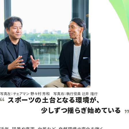
写真左：チェアマン 野々村 芳和 写真右：執行役員 辻井 隆行
スポーツの土台となる環境が、
少しずつ揺らぎ始めている
近年、猛暑や豪雨、台風など、自然環境の変化を強く