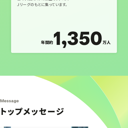
Ｊリーグのもとに集っています。
1,350
年間約
万人
Message
トップメッセージ