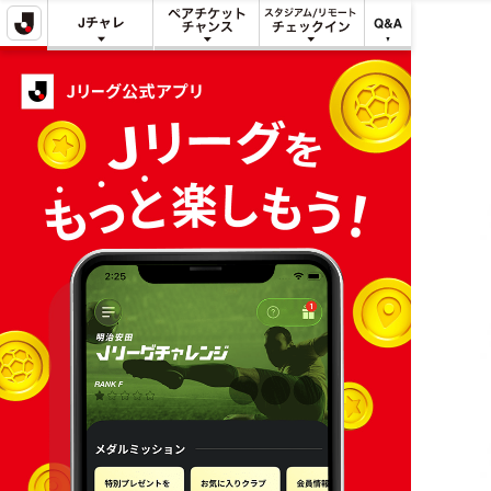
明治安田
明治安田
スタジアム/リ
で
Jリーグチャレ
ペアチケット
モート
Q&A
できる
ンジ
チャンス
チェックイン
こと