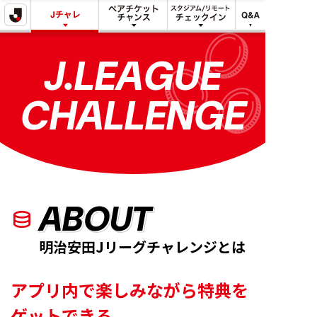
明治安田
明治安田
スタジアム/リ
で
Jリーグチャレ
ペアチケット
モート
Q&A
できる
ンジ
チャンス
チェックイン
こと
J.LEAGUE
CHALLENGE
ABOUT
明治安田Jリーグチャレンジとは
アプリ内で楽しみながら特典を
ゲットできる、