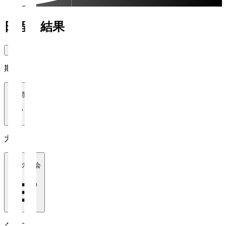
日程・結果
期間
1週間
大会
全ての大会
クラブ