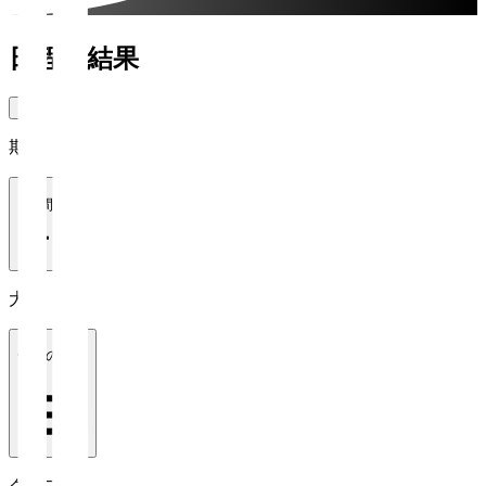
日程・結果
期間
1週間
大会
全ての大会
クラブ