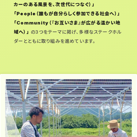
カーのある風景を、次世代につなぐ）」
「People（誰もが自分らしく参加できる社会へ）」
「Community（『お互いさま』が広がる温かい地
域へ）」
の3つをテーマに掲げ、多様なステークホル
ダーとともに取り組みを進めています。