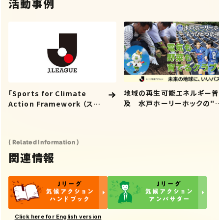
活動事例
地域の再生可能エネルギー普
「Sports for Climate
及 水戸ホーリーホックの"
Action Framework （ス
うひとつの挑戦"「電気も 野菜
ポーツを通じた気候行動枠組
も 育てるクラブへ」
み）」への署名
( Related Information )
関連情報
Click here for English version