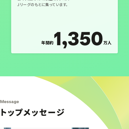
Ｊリーグのもとに集っています。
1,350
年間約
万人
Message
トップメッセージ