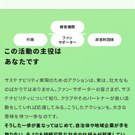
教育機関
Ｊリーグ
Ｊクラブ
ファン
メディア
行政
非営利団体
企業
サポーター
この活動の主役は
あなたです
サステナビリティ実現のためのアクションは、実は、壮大なも
のばかりではありません。ファン・サポーターの皆さまが、サス
テナビリティについて知り、クラブやそのパートナーが良い活
動をしていれば応援してみる。こうしたアクションも、大きな
意味を持つ一歩なのです。
そうした一歩が重なってはじめて、自治体や地域企業が手を
取り合い、今よりも持続可能な社会の仕組みが前進してい