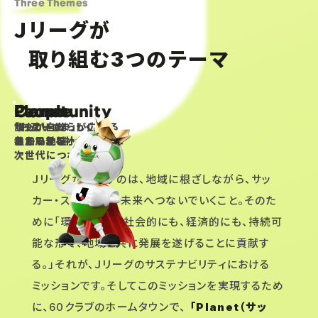
Three Themes
Ｊリーグが
取り組む
つのテーマ
3
Planet
People
Community
サッカーの
誰もが自分らしく
「お互いさま」が広がる
ある風景を
参加できる社会へ
温かい地域へ
次世代につなぐ
Ｊリーグが目指すのは、地域に根ざしながら、サッ
カー・スポーツを、未来へつないでいくこと。そのた
めに「環境的にも、社会的にも、経済的にも、持続可
能な形で、地域と共に発展を遂げることに貢献す
る。」それが、Ｊリーグのサステナビリティにおける
ミッションです。そしてこのミッションを実現するため
に、60クラブのホームタウンで、
「Planet（サッ