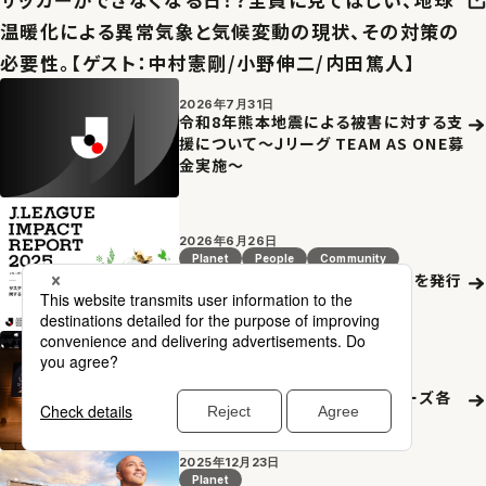
温暖化による異常気象と気候変動の現状、その対策の
必要性。【ゲスト：中村憲剛/小野伸二/内田篤人】
2026年7月31日
令和8年熊本地震による被害に対する支
援について～Ｊリーグ TEAM AS ONE募
金実施～
2026年6月26日
Planet
People
Community
Ｊリーグインパクトレポート2025を発行
2026年5月18日
Planet
People
Community
２０２６Ｊリーグシャレン！アウォーズ各
賞決定のお知らせ
2025年12月23日
Planet