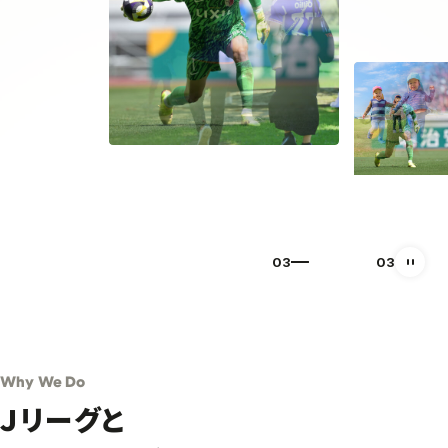
01
03
自動再
Why We Do
Ｊリーグと