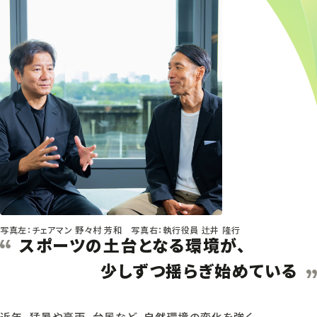
写真左：チェアマン 野々村 芳和 写真右：執行役員 辻井 隆行
スポーツの土台となる環境が、
少しずつ揺らぎ始めている
近年、猛暑や豪雨、台風など、自然環境の変化を強く