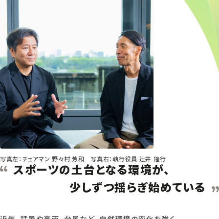
写真左：チェアマン 野々村 芳和 写真右：執行役員 辻井 隆行
スポーツの土台となる環境が、
少しずつ揺らぎ始めている
近年、猛暑や豪雨、台風など、自然環境の変化を強く