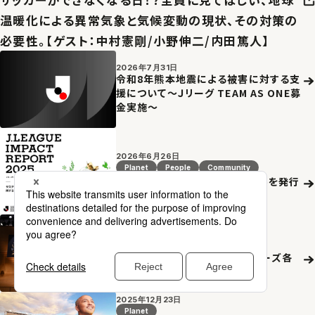
温暖化による異常気象と気候変動の現状、その対策の
必要性。【ゲスト：中村憲剛/小野伸二/内田篤人】
2026年7月31日
令和8年熊本地震による被害に対する支
援について～Ｊリーグ TEAM AS ONE募
金実施～
2026年6月26日
Planet
People
Community
Ｊリーグインパクトレポート2025を発行
2026年5月18日
Planet
People
Community
２０２６Ｊリーグシャレン！アウォーズ各
賞決定のお知らせ
2025年12月23日
Planet