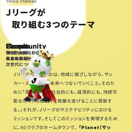
Three Themes
Ｊリーグが
取り組む
つのテーマ
3
Planet
People
Community
サッカーの
誰もが自分らしく
「お互いさま」が広がる
ある風景を
参加できる社会へ
温かい地域へ
次世代につなぐ
Ｊリーグが目指すのは、地域に根ざしながら、サッ
カー・スポーツを、未来へつないでいくこと。そのた
めに「環境的にも、社会的にも、経済的にも、持続可
能な形で、地域と共に発展を遂げることに貢献す
る。」それが、Ｊリーグのサステナビリティにおける
ミッションです。そしてこのミッションを実現するため
に、60クラブのホームタウンで、
「Planet（サッ