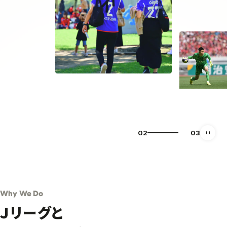
03
03
自動再
Why We Do
Ｊリーグと