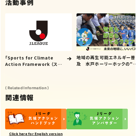
活動事例
地域の再生可能エネルギー普
「Sports for Climate
及 水戸ホーリーホックの"
Action Framework （ス
うひとつの挑戦"「電気も 野菜
ポーツを通じた気候行動枠組
も 育てるクラブへ」
み）」への署名
( Related Information )
関連情報
Click here for English version