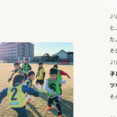
Ｊ
と
た
そ
Ｊ
子
ツ
そ