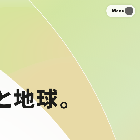
Menu
と地球。