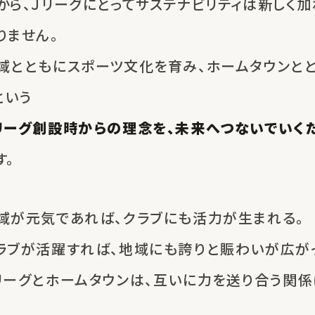
から、Ｊリーグにとってサステナビリティは
新しく加
りません。
域とともにスポーツ文化を育み、
ホームタウンと
という
リーグ創設時からの理念を、
未来へつないでいく
す。
域が元気であれば、
クラブにも活力が生まれる。
ラブが活躍すれば、
地域にも誇りと賑わいが広がっ
リーグとホームタウンは、
互いに力を送り合う関係