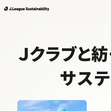
Ｊクラブと紡
サス