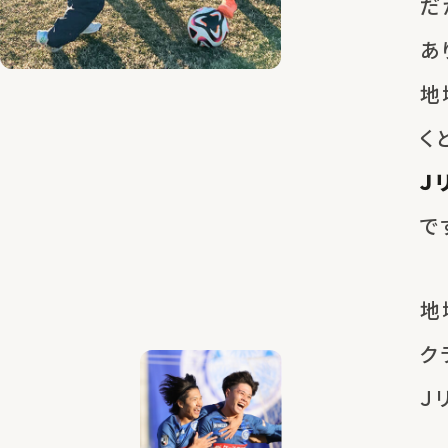
だ
あ
地
く
Ｊ
で
地
ク
Ｊ