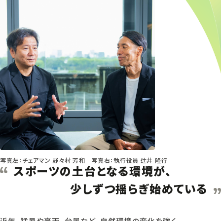
写真左：チェアマン 野々村 芳和 写真右：執行役員 辻井 隆行
スポーツの土台となる環境が、
少しずつ揺らぎ始めている
近年、猛暑や豪雨、台風など、自然環境の変化を強く