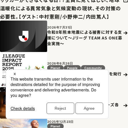
温暖化による異常気象と気候変動の現状、その対策の
必要性。【ゲスト：中村憲剛/小野伸二/内田篤人】
2026年7月31日
令和8年熊本地震による被害に対する支
援について～Ｊリーグ TEAM AS ONE募
金実施～
2026年6月26日
Planet
People
Community
Ｊリーグインパクトレポート2025を発行
2026年5月18日
Planet
People
Community
２０２６Ｊリーグシャレン！アウォーズ各
賞決定のお知らせ
2025年12月23日
Planet