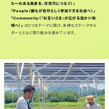
カーのある風景を、次世代につなぐ）」
「People（誰もが自分らしく参加できる社会へ）」
「Community（『お互いさま』が広がる温かい地
域へ）」
の3つをテーマに掲げ、多様なステークホル
ダーとともに取り組みを進めています。