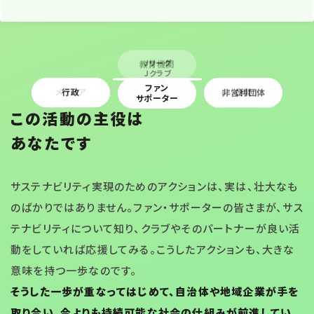
教育機関
Ｊリーグ
Ｊクラブ
ファン
メディア
行政
非営利団体
企業
サポーター
この活動の主役は
あなたです
サステナビリティ実現のためのアクションは、実は、壮大なも
のばかりではありません。ファン・サポーターの皆さまが、サス
テナビリティについて知り、クラブやそのパートナーが良い活
動をしていれば応援してみる。こうしたアクションも、大きな
意味を持つ一歩なのです。
そうした一歩が重なってはじめて、自治体や地域企業が手を
取り合い、今よりも持続可能な社会の仕組みが前進してい