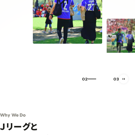
03
03
自動再
Why We Do
Ｊリーグと