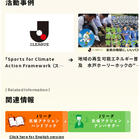
活動事例
地域の再生可能エネルギー普
「Sports for Climate
及 水戸ホーリーホックの"
Action Framework （ス
うひとつの挑戦"「電気も 野菜
ポーツを通じた気候行動枠組
も 育てるクラブへ」
み）」への署名
( Related Information )
関連情報
Click here for English version