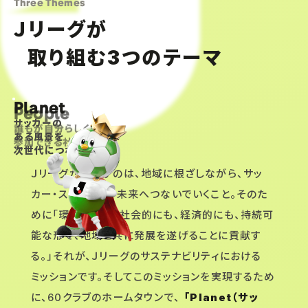
Three Themes
Ｊリーグが
取り組む
つのテーマ
3
Planet
People
Community
サッカーの
誰もが自分らしく
「お互いさま」が広がる
ある風景を
参加できる社会へ
温かい地域へ
次世代につなぐ
Ｊリーグが目指すのは、地域に根ざしながら、サッ
カー・スポーツを、未来へつないでいくこと。そのた
めに「環境的にも、社会的にも、経済的にも、持続可
能な形で、地域と共に発展を遂げることに貢献す
る。」それが、Ｊリーグのサステナビリティにおける
ミッションです。そしてこのミッションを実現するため
に、60クラブのホームタウンで、
「Planet（サッ