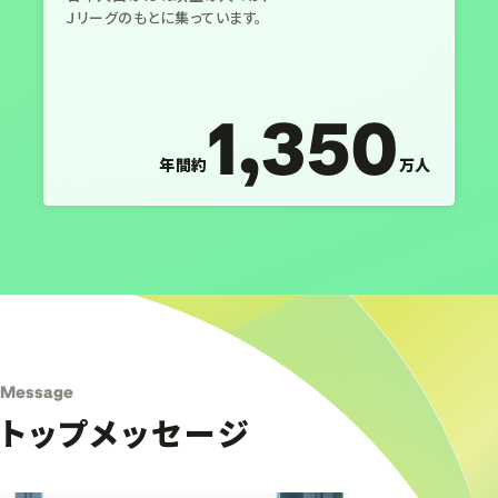
Ｊリーグのもとに集っています。
1,350
年間約
万人
Message
トップメッセージ