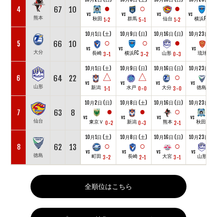
●
○
●
67
10
4
vs
vs
vs
vs
熊本
秋田
群馬
仙台
横浜FC
1-2
5-1
1-2
3-
10月1日 (土)
10月9日 (日)
10月16日 (日)
10月23日 (日
○
○
●
●
66
10
5
vs
vs
vs
vs
大分
長崎
横浜FC
山形
琉球
3-1
3-2
0-3
0-1
10月1日 (土)
10月9日 (日)
10月16日 (日)
10月23日 (日
△
△
○
○
64
22
6
vs
vs
vs
vs
山形
新潟
水戸
大分
徳島
1-1
0-0
3-0
3-0
10月2日 (日)
10月8日 (土)
10月16日 (日)
10月23日 (日
●
●
○
63
8
7
vs
vs
vs
vs
仙台
東京Ｖ
新潟
熊本
秋田
0-2
0-3
2-1
0-0
10月1日 (土)
10月8日 (土)
10月16日 (日)
10月23日 (日
○
○
○
●
62
13
8
vs
vs
vs
vs
徳島
町田
長崎
大宮
山形
3-2
2-1
3-1
0-3
全順位はこちら