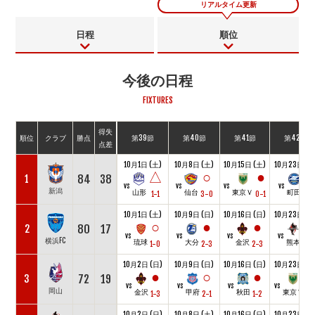
リアルタイム更新
日程
順位
今後の日程
FIXTURES
得失
順位
クラブ
勝点
第39節
第40節
第41節
第42節
点差
10月1日 (土)
10月8日 (土)
10月15日 (土)
10月23日 (日
△
○
●
○
84
38
1
vs
vs
vs
vs
新潟
山形
仙台
東京Ｖ
町田
1-1
3-0
0-1
2-1
10月1日 (土)
10月9日 (日)
10月16日 (日)
10月23日 (日
○
●
●
○
80
17
2
vs
vs
vs
vs
横浜FC
琉球
大分
金沢
熊本
1-0
2-3
2-3
4-3
10月2日 (日)
10月9日 (日)
10月16日 (日)
10月23日 (日
●
○
●
72
19
3
vs
vs
vs
vs
岡山
金沢
甲府
秋田
東京Ｖ
1-3
2-1
1-2
0-
10月2日 (日)
10月8日 (土)
10月16日 (日)
10月23日 (日