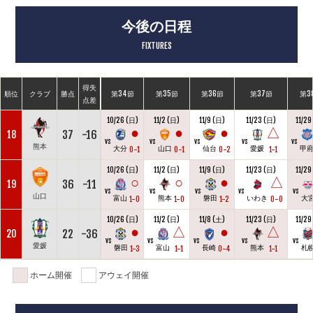
今後の日程
FIXTURES
得失
順位
クラブ
勝点
第34節
第35節
第36節
第37節
第3
点差
10/26 (日)
11/2 (日)
11/9 (日)
11/23 (日)
11/29
●
●
●
△
37
-16
18
vs
vs
vs
vs
vs
熊本
大分
山口
仙台
愛媛
甲
0-1
0-1
0-2
1-1
10/26 (日)
11/2 (日)
11/9 (日)
11/23 (日)
11/29
○
○
●
△
36
-11
19
vs
vs
vs
vs
vs
山口
富山
熊本
磐田
いわき
大
1-0
1-0
1-2
0-0
10/26 (日)
11/2 (日)
11/8 (土)
11/23 (日)
11/29
●
△
●
△
22
-36
20
vs
vs
vs
vs
vs
愛媛
磐田
富山
長崎
熊本
札
1-3
1-1
0-4
1-1
ホーム開催
アウェイ開催