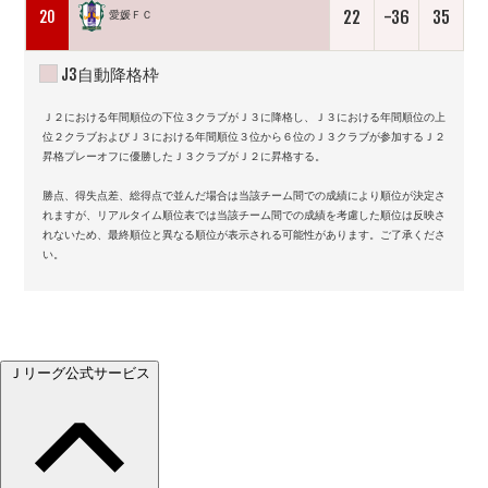
22
-36
35
20
愛媛ＦＣ
J3自動降格枠
Ｊ２における年間順位の下位３クラブがＪ３に降格し、Ｊ３における年間順位の上
位２クラブおよびＪ３における年間順位３位から６位のＪ３クラブが参加するＪ２
昇格プレーオフに優勝したＪ３クラブがＪ２に昇格する。
勝点、得失点差、総得点で並んだ場合は当該チーム間での成績により順位が決定さ
れますが、リアルタイム順位表では当該チーム間での成績を考慮した順位は反映さ
れないため、最終順位と異なる順位が表示される可能性があります。ご了承くださ
い。