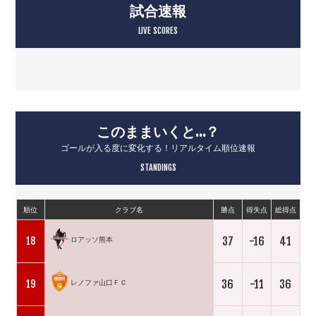
試合速報
LIVE SCORES
このままいくと…？
ゴールが入る度に変化する！リアルタイム順位速報
STANDINGS
順位
クラブ名
勝点
得失点
総得点
37
-16
41
18
ロアッソ熊本
36
-11
36
19
レノファ山口ＦＣ